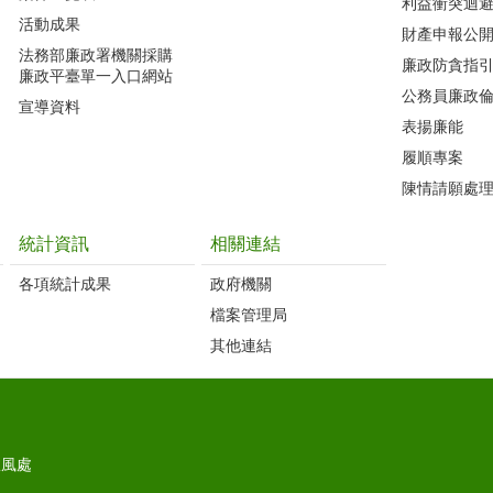
利益衝突迴
活動成果
財產申報公
法務部廉政署機關採購
廉政防貪指
廉政平臺單一入口網站
公務員廉政
宣導資料
表揚廉能
履順專案
陳情請願處
統計資訊
相關連結
各項統計成果
政府機關
檔案管理局
其他連結
政風處