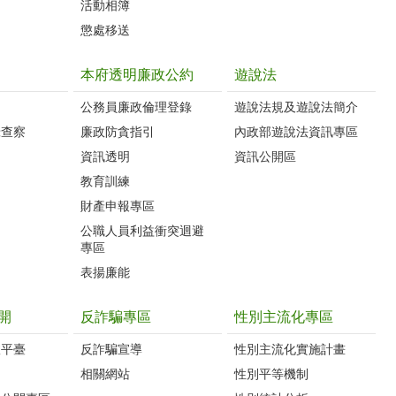
活動相簿
懲處移送
本府透明廉政公約
遊說法
公務員廉政倫理登錄
遊說法規及遊說法簡介
錄查察
廉政防貪指引
內政部遊說法資訊專區
資訊透明
資訊公開區
教育訓練
財產申報專區
公職人員利益衝突迴避
專區
表揚廉能
開
反詐騙專區
性別主流化專區
政平臺
反詐騙宣導
性別主流化實施計畫
相關網站
性別平等機制