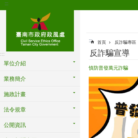
:::
跳到主要內容區塊
:::
首頁
反詐騙專區
反詐騙宣導
:::
單位介紹
慎防普發萬元詐騙
業務簡介
施政計畫
法令規章
公開資訊