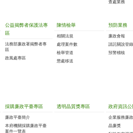
查處業務
公益揭弊者保護法專
陳情檢舉
預防業務
區
相關法規
廉政會報
法務部廉政署揭弊者專
處理案件數
請託關說登
區
檢舉管道
預警稽核
政風處專區
懲處移送
採購廉政平臺專區
透明晶質獎專區
政府資訊公
廉政平臺簡介
企業服務廉
本府機關採購廉政平臺
晶廉獎
案件一覽表