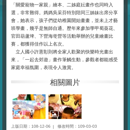
「關愛寵物一家親」繪本、二姊庭妘畫作也同時入
選，非常難得。媽媽吳采芬特別陪同三姊妹出席分享
會，她表示，孩子們從幼稚園開始畫畫，並未上才藝
班學畫，幾乎是無師自通。歷年來參加學甲蜀葵花、
官田葫蘆埤、下營海墘營等活動舉辦的兒童繪畫比
賽，都獲得佳作以上名次。
立人國小許憲彰則將全家人歡聚的快樂時光畫出
來，「一起去郊遊」畫作筆觸生動，參觀者都能感受
家庭幸福氛圍，表現令人激賞。
相關圖片
上版日期：108-12-06
修改時間：109-03-03