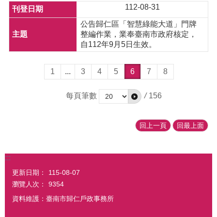
112-08-31
公告歸仁區「智慧綠能大道」門牌
整編作業，業奉臺南市政府核定，
自112年9月5日生效。
1
...
3
4
5
6
7
8
每頁筆數
/
156
回上一頁
回最上面
:::
更新日期：
115-08-07
瀏覽人次：
9354
資料維護：臺南市歸仁戶政事務所