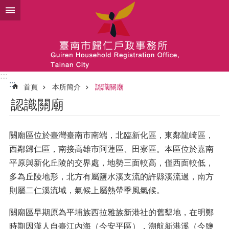
跳到主要內容區塊
:::
:::
首頁
本所簡介
認識關廟
認識關廟
關廟區位於臺灣臺南市南端，北臨新化區，東鄰龍崎區，
西鄰歸仁區，南接高雄市阿蓮區、田寮區。本區位於嘉南
平原與新化丘陵的交界處，地勢三面較高，僅西面較低，
多為丘陵地形，北方有屬鹽水溪支流的許縣溪流過，南方
則屬二仁溪流域，氣候上屬熱帶季風氣候。
關廟區早期原為平埔族西拉雅族新港社的舊墾地，在明鄭
時期因漢人自臺江內海（今安平區），溯航新港溪（今鹽