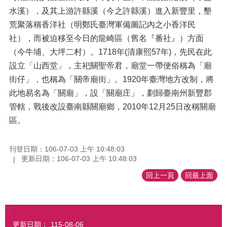
水溪），及其上游許縣溪（今之許縣溪）進入新豐里，墾
荒聚落稱香洋社（明鄭氏臺灣軍備圖記內之小香洋民
社），而被迫移至今日的龍崎區（舊名『番社』）方面
（今牛埔、大坪二村）。1718年(清康熙57年)，先民在此
設立「山西堂」，主祀關聖帝君，廟堂一帶便俗稱為「廟
街仔」，也稱為「關帝廟街」。1920年臺灣地方改制，將
此地易名為「關廟」，設「關廟庄」，劃歸臺南州新豐郡
管轄，戰後改設臺南縣關廟鄉，2010年12月25日改稱關廟
區。
刊登日期：106-07-03 上午 10:48:03
更新日期：106-07-03 上午 10:48:03
回上一頁
回最上面
:::
更新日期：
115-08-06