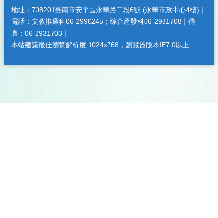
地址：708201臺南市安平區永華路二段6號 (永華市政中心4樓)｜
電話：文教推廣科06-2990245；綜合產發科06-2931708｜傳
真：06-2931703｜
本站建議最佳瀏覽解析度 1024x768，瀏覽器版本IE7.0以上