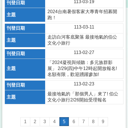
113-03-19
2024台南暑假客家大專青年招募開
跑！
113-03-11
走訪白河客底聚落 最接地氣的伯公
文化小旅行
113-02-27
「2024凝視與傾聽：多元族群影
展」 2/29(四)中午12時起開放報名!
名額有限，歡迎踴躍參加!
113-02-23
最接地氣的「那個男人」來了! 伯公
文化小旅行2/26開始受理報名
1
2
3
4
5
6
7
8
9