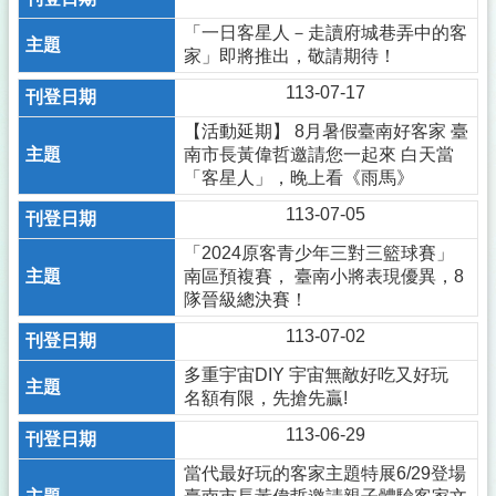
「一日客星人－走讀府城巷弄中的客
家」即將推出，敬請期待！
113-07-17
【活動延期】 8月暑假臺南好客家 臺
南市長黃偉哲邀請您一起來 白天當
「客星人」，晚上看《雨馬》
113-07-05
「2024原客青少年三對三籃球賽」
南區預複賽， 臺南小將表現優異，8
隊晉級總決賽！
113-07-02
多重宇宙DIY 宇宙無敵好吃又好玩
名額有限，先搶先贏!
113-06-29
當代最好玩的客家主題特展6/29登場