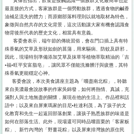
黃偉哲指出，飲食是接觸認識一個族群文化最簡單也是
最直接的方式，客家族群是一個勞動族群，透過食物的鹹香
油補足流失的體力；而原鄉部落料理則以就地取材為特色，
象徵與自然共存的文化背景，這次活動讓大家有機會認識食
物背後所代表的歷史文化，相當具有意義。
客委會表示，端午節的傳統習俗，會在門口插上具有特
殊香氣的艾草及形狀如劍的菖蒲，用來驅病、防蚊及辟邪，
因此，現場特別準備添加艾草及抹草等植物萃取精油的「吉
•福•旺平安富脂皂」，讓民眾不僅能洗滌髒汙與疲憊，其特
殊香氣更能穩定心神。
客委會說，本次美食講座主題為「嚐盡南北粽」，聆聽
來自美濃最會說故事的作家吳錦發，如何將熱情、真誠，充
滿對人與土地無盡的關懷，展現在他的生活上、作品裡和話
語中；以及來自屏東瑪家的目尼•杜達利茂，為了孩子的文
化教育和先生一起返回部落創業，讓孩子熟悉族群的味道是
如何在部落生活。此外，現場還可同時品嚐苗栗的「客家粄
粽」、新竹內灣的「野薑花粽」以及屏東排灣族的原住民