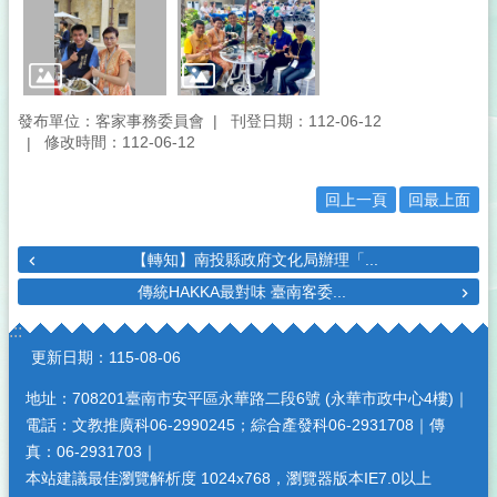
發布單位：客家事務委員會
刊登日期：112-06-12
修改時間：112-06-12
回上一頁
回最上面
【轉知】南投縣政府文化局辦理「...
傳統HAKKA最對味 臺南客委...
:::
更新日期：
115-08-06
地址：708201臺南市安平區永華路二段6號 (永華市政中心4樓)｜
電話：文教推廣科06-2990245；綜合產發科06-2931708｜傳
真：06-2931703｜
本站建議最佳瀏覽解析度 1024x768，瀏覽器版本IE7.0以上