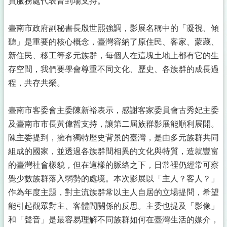
員服務處代表皆到場支持。
臺南市政府副秘書長殷世熙強調，影展名稱中的「凝視、傾
聽」是重要的核心概念，臺灣容納了原住民、客家、蒙藏、
新住民、移工等多元族群，每個人在這塊土地上都有它的生
存空間，我們要學會尊重不同文化、歷史、各族群的成長過
程，共存共榮。
臺南市客委會主委陳新裕表示，感謝客家委員會古秀妃主委
及臺南市市長黃偉哲支持，讓第二屆族群影展能順利展開。
陳主委提到，擁有獨特歷史背景的臺灣，是由多元族群共同
組成的國家，並透過各族群間相異的文化與特質，造就豐富
的臺灣社會樣貌，但在這樣的脈絡之下，日常裡仍經常可察
覺少數族群落入弱勢的處境。本次影展以「主人？客人？」
作為年度主題，對主流族群常以主人自居的立場提問，希望
能引起觀眾對主、客體間關係的反思。主委也提及「影像」
和「聲音」是最容易理解不同族群如何在臺灣生活的媒介，