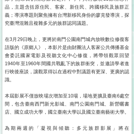
品，主題含括原住民、客家、新住民、跨國移民及族群正
義；導演專題則聚焦擁有台灣新移民身份的廖克發導演，探
究臺灣混雜且複雜多元的族群認同議題。
在3月29日晚上，更將於南門公園南門城內放映數位修復客
語版的《原鄉人》，本影片是由財團法人客家公共傳播基金
會委託國家電影及視聽文化中心修復，將帶領觀眾回望
1940年至1960年間國共戰亂下的族群衝突，並邀請學者進
行映後座談，讓觀眾得以在過程中對議題有更深、更廣的認
識。
本屆影展不僅放映場次增加至10場，場地更擴及臺南6處空
間，包含臺南西門新光影城、南門公園南門城、新營曬書
店、國立成功大學，國立臺南大學以及國立臺南藝術大學。
為期兩週的「凝視與傾聽：多元族群影展」將在