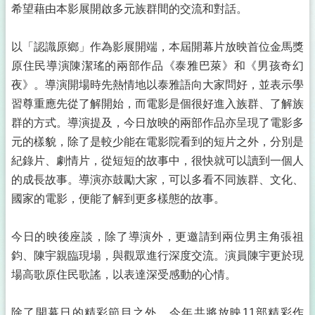
希望藉由本影展開啟多元族群間的交流和對話。
以「認識原鄉」作為影展開端，本屆開幕片放映首位金馬獎
原住民導演陳潔瑤的兩部作品《泰雅巴萊》和《男孩奇幻
夜》。導演開場時先熱情地以泰雅語向大家問好，並表示學
習尊重應先從了解開始，而電影是個很好進入族群、了解族
群的方式。導演提及，今日放映的兩部作品亦呈現了電影多
元的樣貌，除了是較少能在電影院看到的短片之外，分別是
紀錄片、劇情片，從短短的故事中，很快就可以讀到一個人
的成長故事。導演亦鼓勵大家，可以多看不同族群、文化、
國家的電影，便能了解到更多樣態的故事。
今日的映後座談，除了導演外，更邀請到兩位男主角張祖
鈞、陳宇親臨現場，與觀眾進行深度交流。演員陳宇更於現
場高歌原住民歌謠，以表達深受感動的心情。
除了開幕日的精彩節目之外，今年共將放映11部精彩作