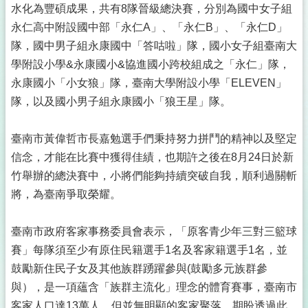
水化為豐碩成果，共有8隊晉級總決賽，分別為國中女子組
永仁高中附設國中部「永仁A」、「永仁B」、「永仁D」
隊，國中男子組永康國中「答咕啦」隊，國小女子組臺南大
學附設小學&永康國小&協進國小跨校組成之「永仁」隊，
永康國小「小女狼」隊，臺南大學附設小學「ELEVEN」
隊，以及國小男子組永康國小「狼王星」隊。
臺南市黃偉哲市長嘉勉選手們秉持努力拼鬥的精神以及堅定
信念，才能在比賽中獲得佳績，也期許之後在8月24日於新
竹舉辦的總決賽中，小將們能夠持續突破自我，順利過關斬
將，為臺南爭取榮耀。
臺南市政府客家事務委員會表示，「原客青少年三對三籃球
賽」每隊須至少有原住民籍選手1名及客家籍選手1名，並
鼓勵新住民子女及其他族群踴躍參與(鼓勵多元族群參
與），是一項蘊含「族群主流化」理念的體育賽事，臺南市
客家人口達13萬人，但並無明顯的客家聚落，期盼透過此