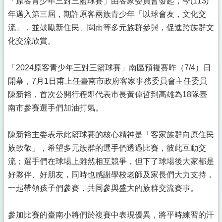
「原客青少年三對三籃球賽」由客家委員會發起，今(113)
年邁入第三屆，期許原客兩族青少年「以球會友，文化交
流」，並鼓勵新住民、閩南等多元族群參與，促進跨族群文
化交流欣賞。
「2024原客青少年三對三籃球賽」南區預複賽昨（7/4）日
開幕，7月1日甫上任臺南市政府客家事務委員會主任委員
陳新裕，首次公開行程即代表市長黃偉哲到高雄為18隊臺
南市參賽選手們加油打氣。
陳新裕主委表示此籃球賽的核心精神是「客家族群向原住民
族致敬」，希望多元族群的選手們透過比賽，彼此互動交
流；選手們在球場上雖然相互競爭，但下了球場後大家都是
好夥伴、好朋友，同時也感謝學校老師及家長們大力支持，
一起帶領孩子們參賽，共同參與盛大的族群交流賽事。
參加比賽的臺南小將們於複賽中表現優異，將平時練習的汗