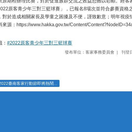
依原期程辦理比賽，對於促進族群交流之效益恐難以彰顯。經客
2022原客青少年三對三籃球賽」，已報名8場次並符合參賽資格
，對於造成相關家長及學童之困擾及不便，謹致歉意；明年視疫
來源：https://www.hakka.gov.tw/Content/Content?NodeID=3
籤：
#2022原客青少年三對三籃球賽
發布單位：客家事務委員會
刊登日
2022臺南客家行動節即將熱鬧...