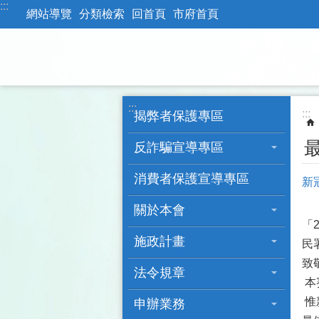
:::
跳到主要內容區塊
網站導覽
分類檢索
回首頁
市府首頁
:::
:::
揭弊者保護專區
反詐騙宣導專區
消費者保護宣導專區
新
關於本會
「
施政計畫
民
致
法令規章
本
惟
申辦業務