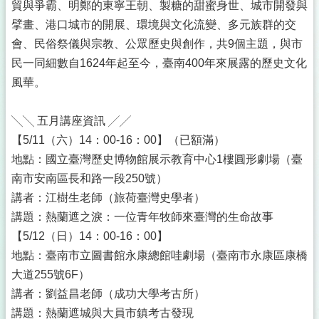
貿與爭霸、明鄭的東寧王朝、製糖的甜蜜身世、城市開發與
擘畫、港口城市的開展、環境與文化流變、多元族群的交
會、民俗祭儀與宗教、公眾歷史與創作，共9個主題，與市
民一同細數自1624年起至今，臺南400年來展露的歷史文化
風華。
╲╲ 五月講座資訊 ╱╱
【5/11（六）14：00-16：00】（已額滿）
地點：國立臺灣歷史博物館展示教育中心1樓圓形劇場（臺
南市安南區長和路一段250號）
講者：江樹生老師（旅荷臺灣史學者）
講題：熱蘭遮之淚：一位青年牧師來臺灣的生命故事
【5/12（日）14：00-16：00】
地點：臺南市立圖書館永康總館哇劇場（臺南市永康區康橋
大道255號6F）
講者：劉益昌老師（成功大學考古所）
講題：熱蘭遮城與大員市鎮考古發現