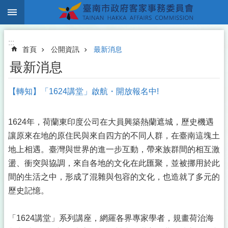
:::
跳到主要內容區塊
:::
首頁
公開資訊
最新消息
最新消息
【轉知】「1624講堂」啟航・開放報名中!
1624年，荷蘭東印度公司在大員興築熱蘭遮城，歷史機遇
讓原來在地的原住民與來自四方的不同人群，在臺南這塊土
地上相遇。臺灣與世界的進一步互動，帶來族群間的相互激
盪、衝突與協調，來自各地的文化在此匯聚，並被挪用於此
間的生活之中，形成了混雜與包容的文化，也造就了多元的
歷史記憶。
「1624講堂」系列講座，網羅各界專家學者，規畫荷治海