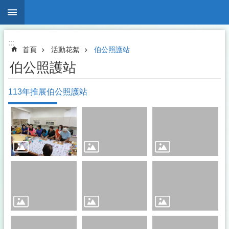
:::
跳到主要內容區塊
搜
尋
進
階
:::
搜
首頁
活動花絮
伯公照護站
尋
伯公照護站
113年推展伯公照護站
揭
弊
者
保
護
專
區
反
詐
騙
宣