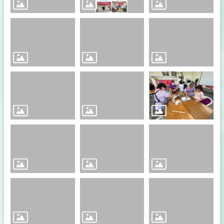
體
名
單
公
開
資
訊
補
助
公
告
專
區
下
載
專
區
活