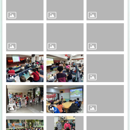
導
專
區
消
費
者
保
護
宣
導
專
區
關
於
本
會
施
政
計