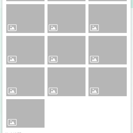
動
花
絮
影
音
專
區
相
關
連
結
性
別
主
流
化
專
區