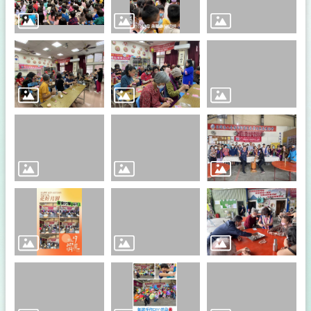
畫
法
令
規
章
申
辦
業
務
本
會
館
舍
本
市
客
屬
團