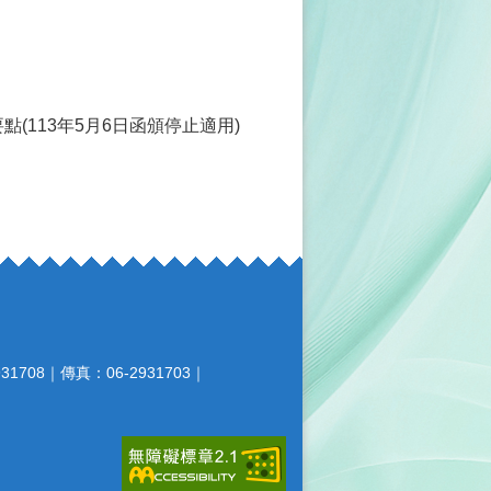
(113年5月6日函頒停止適用)
708｜傳真：06-2931703｜