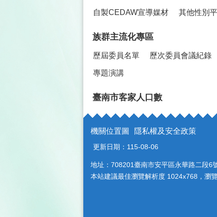
自製CEDAW宣導媒材
其他性別
族群主流化專區
歷屆委員名單
歷次委員會議紀錄
專題演講
臺南市客家人口數
機關位置圖
隱私權及安全政策
更新日期：
115-08-06
地址：708201臺南市安平區永華路二段6號 (
本站建議最佳瀏覽解析度 1024x768，瀏覽