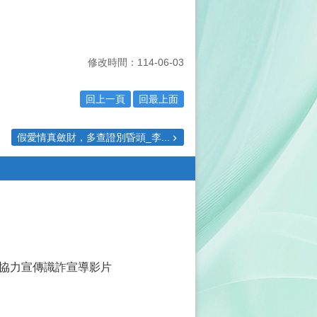
修改時間：114-06-03
回上一頁
回最上面
假愛情真斂財，多查證別昏頭_李...
協力宣傳識詐宣導影片