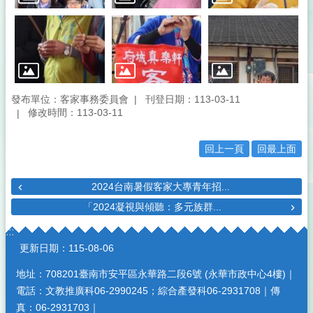
發布單位：客家事務委員會
刊登日期：113-03-11
修改時間：113-03-11
回上一頁
回最上面
2024台南暑假客家大專青年招...
「2024凝視與傾聽：多元族群...
:::
更新日期：
115-08-06
地址：708201臺南市安平區永華路二段6號 (永華市政中心4樓)｜
電話：文教推廣科06-2990245；綜合產發科06-2931708｜傳
真：06-2931703｜