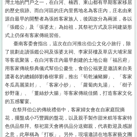
灣土地的門戶之一，在白河、楠西、東山都有早期客家移居
的歷史痕跡。而白河區的庄內里舊地名為客庄內，庄名由來
源自最早的開墾者為張姓客家族人，後因故分為兩派，各以
「張鑑公」及「張婆太」為始祖，其祭祀方式及宗祠建築形
式上仍保有客家傳統習俗。
臺南客委會指出，這次在白河推出伯公文化小旅行，除
了規劃走讀張鑑公祠及張婆太祠、李家菸樓及草店大埔宋屋
等客底聚落，在白河客庄內最早創建的土地公廟「福呂府」
用客家傳統祭典儀式幫伯公慶生，食伯公福更是邀請來自美
濃著名的總鋪師劉春樹掌廚，推出「筍乾滷豬腳」、「客家
冬瓜高麗菜封」、「客家小炒」、「蘿蔔肉丸湯」、「樹子
炒野蓮」、「薑絲炒大腸」等客家傳統佳餚，打造客家文化
的五感饗宴。
在祭拜伯公的傳統禮俗中，客家婦女會在自家庭院摘
花，擺盤成小巧豐圓的盤花，以及親手製作甜米糕等客家特
色供品祭拜。祭祀當天會將供品分送鄉親，代表歡迎及感謝
之意，此舉稱為「打粄」。另外，現場邀請在地客家藝文團