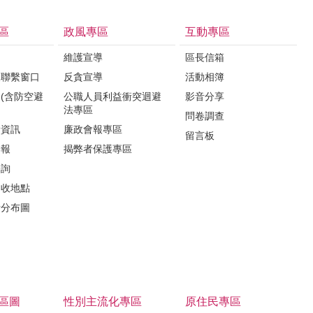
區
政風專區
互動專區
維護宣導
區長信箱
報聯繫窗口
反貪宣導
活動相簿
(含防空避
公職人員利益衝突迴避
影音分享
法專區
問卷調查
所資訊
廉政會報專區
留言板
子報
揭弊者保護專區
諮詢
回收地點
所分布圖
區圖
性別主流化專區
原住民專區