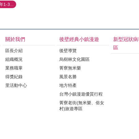
-3...
關於我們
後壁經典小鎮漫遊
新型冠狀病
區
區長介紹
後壁導覽
組織概況
烏樹林文化園區
業務職掌
菁寮無米樂
得獎紀錄
風景名勝
里活動中心
地方特產
台灣小鎮漫遊優質行程
菁寮老街(無米樂、俗女
村)旅遊專區