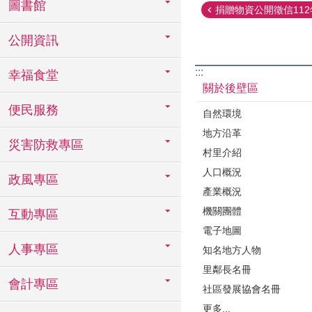
圖書館
捐贈物資公開徵信112年1
公開資訊
:::
幸福食堂
關於後壁區
便民服務
自然環境
地方沿革
災害防救專區
村里介紹
人口概況
政風專區
產業概況
機關團體
互動專區
電子地圖
人事專區
知名地方人物
里鄰長名冊
會計專區
社區發展協會名冊
更多...