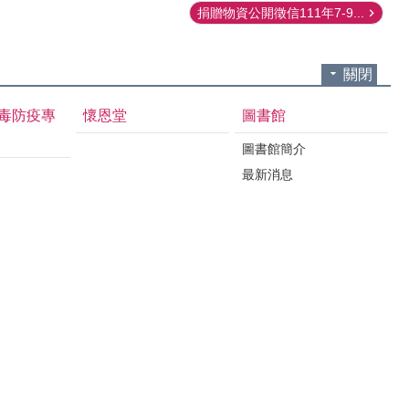
捐贈物資公開徵信111年7-9...
關閉
毒防疫專
懷恩堂
圖書館
圖書館簡介
最新消息