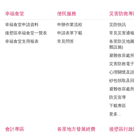
幸福食堂
便民服務
災害防救專
幸福食堂申請資料
申辦作業流程
災防快訊
後壁區幸福食堂一覽表
申請表單下載
常見災害通
幸福食堂支用報表
常見問答
各里防災地圖
難設施)
避難收容處
災害防救電
心理關懷及
砂包領取及
避難收容處
防災宣導
下載專區
更多...
會計專區
各里地方發展經費
後壁區行政