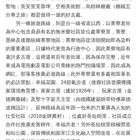
聖地；長安里芙蓉埤、空相美術館，烏樹林糖廠（糖鐵五
分車之旅）都是值得一遊的好去處。
另一條旅遊路線，則是台一線省道以西，以菁寮老街
為中心包含鼎鼎有名的無米樂社區皆位處菁寮里，菁寮、
墨林及後廍統稱菁寮地區；菁寮地區從清朝開始即為染料
的重要產區，日據時代更曾為行政中心，因此菁寮地區有
著許多古厝，這裡還有百年老街屋，因為保存完整，近年
來成為電視劇及電影公司青睞的熱門拍攝場景，因此成為
網紅、部落客推薦必遊路線；此外菁寮還有多處相當著名
的必訪景點：幸福花園、24節氣步道（後廍社區曾榮獲國
家環境教育獎）黃家古厝（建於1928年）、阮家古厝（金
德興藥鋪）及聖十字架天主堂（由德國建築師哥特佛萊德·
波姆設計）。延伸路線為近年因一包米的力量廣為人知的
仕安社區（2018金牌農村），位處於長短樹里，社區成立
合作社推廣友善耕作、幸福共老！另外長短樹里積極營造
粕站公園，保留傳統粕面宋江文化融入空間改造，在在展