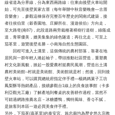
線省道為分界線，分為東西兩路線：往東由後壁火車站開
始，可先至後壁黃家古厝（每年舉辦中秋音樂晚會—古厝
音樂會），參觀這棟保存完整百年歷史的閩南式建築，接
者往侯伯里（穀香園地、庄腳所在、漫遊侯伯）方向走，
至大路墘(南87)，此段道路兩旁栽種著樟樹行道樹，綠蔭成
道，青翠優美，媲美集集的綠色隧道；再往北走，可至上
茄苳里，遊覽後壁名勝－小南海自然生態園區。
回程可進入土溝里，這個傳統的農村部落，靠著在地
居民與一群年輕人捲起袖子，帶頭推動社區營造，重塑農
村文化新風貌，掀起一股愛農村挺農民風潮，營造出土溝
農村美術館--村就是美術館、美術館就是村；然後，回到後
壁火車站，可以購買總統府指定伴手禮—楊媽媽菓子工坊
鳳梨酥等熱銷產品，接續參觀台1線上的良食故事館（卡多
利亞觀光工廠）了解產地到餐桌的友善耕作過程，當然不
可錯過網路推薦名店－冰糖醬鴨，獨特風味、香Ｑ不膩，
是旅客到本區一遊必買美食伴手禮。
另外，下茄苳(嘉苳里)的泰安宮、旌忠廟均為歷史悠久宗教