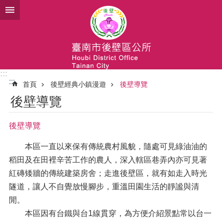
跳到主要內容區塊
:::
:::
首頁
後壁經典小鎮漫遊
後壁導覽
後壁導覽
後壁導覽
本區一直以來保有傳統農村風貌，隨處可見綠油油的
稻田及在田裡辛苦工作的農人，深入轄區巷弄內亦可見著
紅磚矮牆的傳統建築房舍；走進後壁區，就有如走入時光
隧道，讓人不自覺放慢腳步，重溫田園生活的靜謐與清
閒。
本區因有台鐵與台1線貫穿，為方便介紹景點常以台一