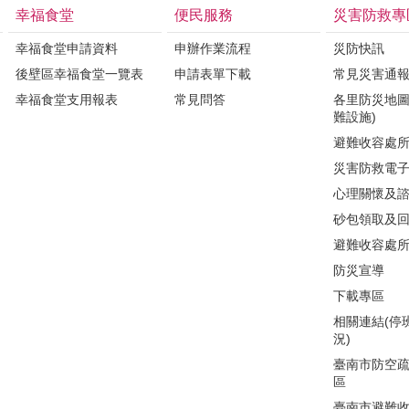
幸福食堂
便民服務
災害防救專
幸福食堂申請資料
申辦作業流程
災防快訊
後壁區幸福食堂一覽表
申請表單下載
常見災害通
幸福食堂支用報表
常見問答
各里防災地圖
難設施)
避難收容處
災害防救電
心理關懷及
砂包領取及
避難收容處
防災宣導
下載專區
相關連結(停
況)
臺南市防空
區
臺南市避難