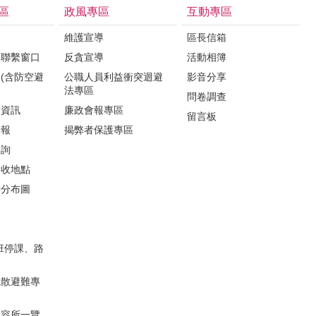
區
政風專區
互動專區
維護宣導
區長信箱
報聯繫窗口
反貪宣導
活動相簿
(含防空避
公職人員利益衝突迴避
影音分享
法專區
問卷調查
所資訊
廉政會報專區
留言板
子報
揭弊者保護專區
諮詢
回收地點
所分布圖
班停課、路
疏散避難專
收容所一覽