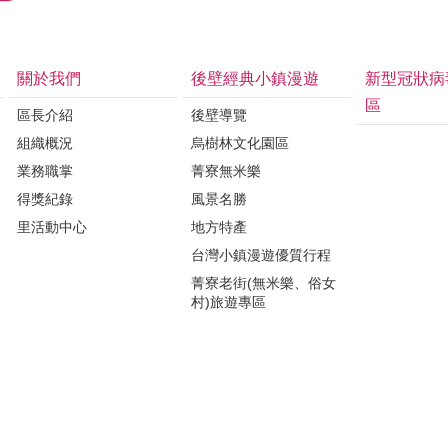
關於我們
後壁經典小鎮漫遊
新型冠狀病
區
區長介紹
後壁導覽
組織概況
烏樹林文化園區
業務職掌
菁寮無米樂
得獎紀錄
風景名勝
里活動中心
地方特產
台灣小鎮漫遊優質行程
菁寮老街(無米樂、俗女
村)旅遊專區