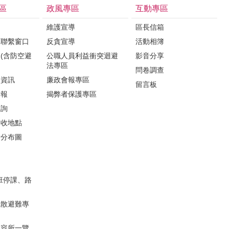
區
政風專區
互動專區
維護宣導
區長信箱
報聯繫窗口
反貪宣導
活動相簿
(含防空避
公職人員利益衝突迴避
影音分享
法專區
問卷調查
所資訊
廉政會報專區
留言板
子報
揭弊者保護專區
諮詢
回收地點
所分布圖
班停課、路
疏散避難專
收容所一覽