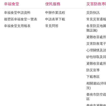
幸福食堂
便民服務
災害防救專
幸福食堂申請資料
申辦作業流程
災防快訊
後壁區幸福食堂一覽表
申請表單下載
常見災害通
幸福食堂支用報表
常見問答
各里防災地圖
難設施)
避難收容處
災害防救電
心理關懷及
砂包領取及
避難收容處
防災宣導
下載專區
相關連結(停
況)
臺南市防空
區
臺南市避難