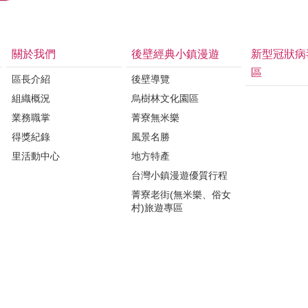
關於我們
後壁經典小鎮漫遊
新型冠狀病
區
區長介紹
後壁導覽
組織概況
烏樹林文化園區
業務職掌
菁寮無米樂
得獎紀錄
風景名勝
里活動中心
地方特產
台灣小鎮漫遊優質行程
菁寮老街(無米樂、俗女
村)旅遊專區