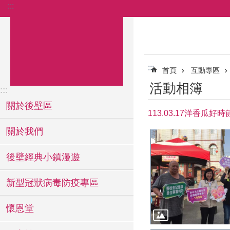
:::
跳到主要內容區塊
:::
首頁
互動專區
活動相簿
:::
關於後壁區
113.03.17洋香瓜好
關於我們
後壁經典小鎮漫遊
新型冠狀病毒防疫專區
懷恩堂