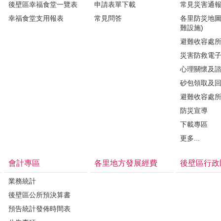
後壁區幸福食堂一覽表
申請表單下載
常見災害通
幸福食堂支用報表
常見問答
各里防災地圖
難設施)
避難收容處
災害防救電
心理關懷及
砂包領取及
避難收容處
防災宣導
下載專區
更多...
會計專區
各里地方發展經費
後壁區行政
業務統計
後壁區公所預決算書
預告統計發佈時間表