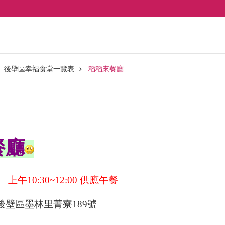
後壁區幸福食堂一覽表
稻稻來餐廳
餐廳
午10:30~12:00 供應午餐
壁區墨林里菁寮189號