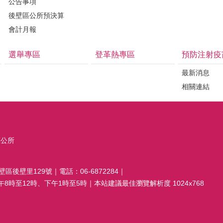
公告事項
後壁區公所預決算
會計月報
選舉專區
登革熱專區
預防注射疫
最新消息
相關連結
區公所
壁區後壁里129號｜電話：06-6872284｜
8時至12時、下午1時至5時｜本站建議最佳瀏覽解析度 1024x768