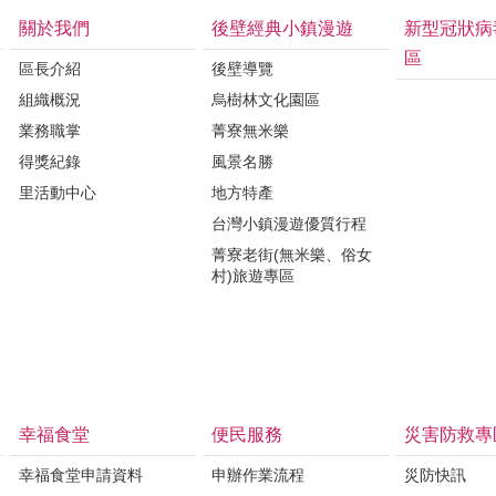
關於我們
後壁經典小鎮漫遊
新型冠狀病
區
區長介紹
後壁導覽
組織概況
烏樹林文化園區
業務職掌
菁寮無米樂
得獎紀錄
風景名勝
里活動中心
地方特產
台灣小鎮漫遊優質行程
菁寮老街(無米樂、俗女
村)旅遊專區
幸福食堂
便民服務
災害防救專
幸福食堂申請資料
申辦作業流程
災防快訊