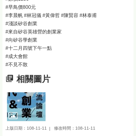
#早鳥價800元
#李晨帆 #林冠儀 #黃偉哲 #陳賢容 #林泰甫
#淺談矽谷創業
#來自矽谷英雄營的創業家
#向矽谷學創業
#十二月四號下午一點
#成大會館
#不見不散
相關圖片
上版日期：108-11-11
修改時間：108-11-11