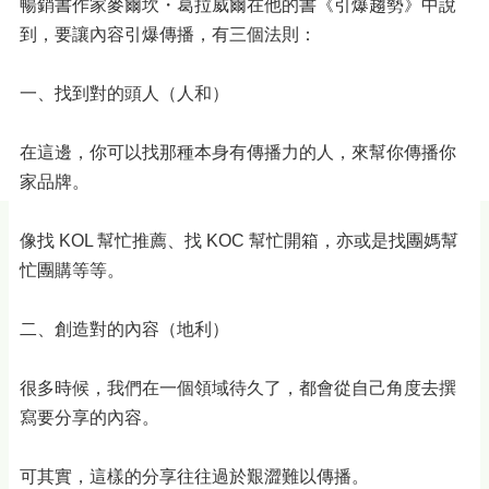
暢銷書作家麥爾坎・葛拉威爾在他的書《引爆趨勢》中說
到，要讓內容引爆傳播，有三個法則：
一、找到對的頭人（人和）
在這邊，你可以找那種本身有傳播力的人，來幫你傳播你
家品牌。
像找 KOL 幫忙推薦、找 KOC 幫忙開箱，亦或是找團媽幫
忙團購等等。
二、創造對的內容（地利）
很多時候，我們在一個領域待久了，都會從自己角度去撰
寫要分享的內容。
可其實，這樣的分享往往過於艱澀難以傳播。