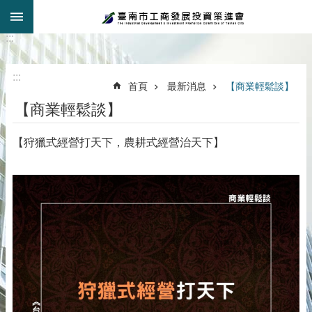
:::
跳到主要內容區塊
:::
:::
首頁
最新消息
【商業輕鬆談】
【商業輕鬆談】
【狩獵式經營打天下，農耕式經營治天下】