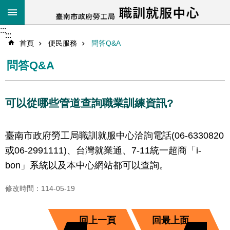
跳到主要內容區塊
搜
尋
:::
:::
:::
進
首頁
便民服務
問答Q&A
階
搜
問答Q&A
尋
可以從哪些管道查詢職業訓練資訊?
關
臺南市政府勞工局職訓就服中心洽詢電話(06-6330820
於
我
或06-2991111)、台灣就業通、7-11統一超商「i-
們
bon」系統以及本中心網站都可以查詢。
最
修改時間：114-05-19
新
消
息
回上一頁
回最上面