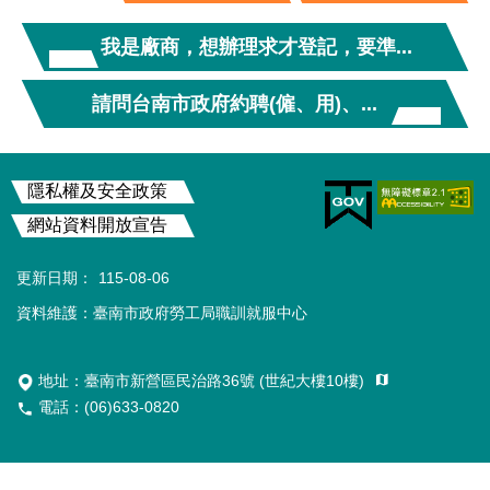
就
業
我是廠商，想辦理求才登記，要準...
服
務
請問台南市政府約聘(僱、用)、...
職
業
:::
訓
隱私權及安全政策
練
網站資料開放宣告
資
料
更新日期：
115-08-06
公
開
資料維護：臺南市政府勞工局職訓就服中心
專
區
地址：
臺南市新營區民治路36號 (世紀大樓10樓)
會
電話：(06)633-0820
計
及
統