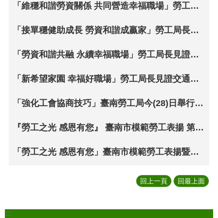
「維穩和諧勞資關係 共同營造幸福職場」勞工局長見證正道公司企業工會與正道公司簽訂團體協約
「接單穩健助成長 勞資和諧成贏家」勞工局長見證東陽實業廠(股)公司企業工會與東陽實業廠(股)公司簽訂團體協約
「勞資和諧共融 永續幸福職場」勞工局長見證臺南紡織股份有限公司工會與臺南紡織股份有限公司簽訂團體協約
「新希望家園 幸福好職場」勞工局長見證交通局工會與市府簽訂團體協約 讚許公部門推動勞動權益保障、落實良好勞資關係
「強化工會協商技巧」臺南勞工局今(28)日舉行集體協商研習會，王局長勉勵「和諧勞資關係 永續企業經營」因應美國關稅影響政府提供勞工各項支持性協助方案
『勞工之光 感恩有您』 臺南市模範勞工表揚 第二場次盛大舉行
「勞工之光 感恩有您」臺南市模範勞工表揚暨勞資和諧優良企業頒獎
回上一頁
回最上面
:::