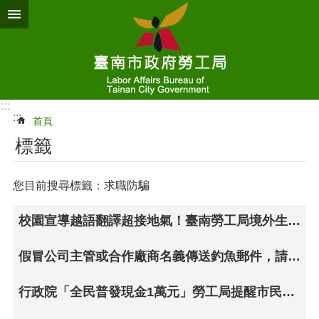
跳到主要內容區塊
:::
:::
首頁
標籤
您目前搜尋標籤：求職防騙
校園宣導越語翻譯超接地氣！臺南勞工局境外生求職防騙講座獲迴響熱烈
假冒公司主管或合作廠商名義傳送釣魚郵件，請本市勞工朋友多加注意，以免受騙遭詐。
行政院「全民普發現金1萬元」勞工局提醒市民朋友登記及發放，需小心求證，以防詐騙受害!