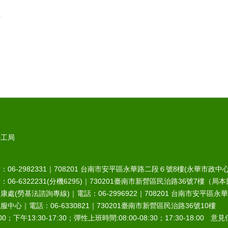
勞工局
6-2982331｜
708201
台南市安平區永華路二段６號8樓(永華市政中心
-6322231(分機6295)｜
730201
臺南市新營區民治路36號7樓（局本
處(勞基法諮詢專線)｜電話：06-2996922｜
708201
台南市安平區永華
中心｜電話：06-6330821｜
730201
臺南市新營區民治路36號10樓
0；下午13:30-17:30；彈性上班時間:08:00-08:30；17:30-18:00 意見信箱︰r