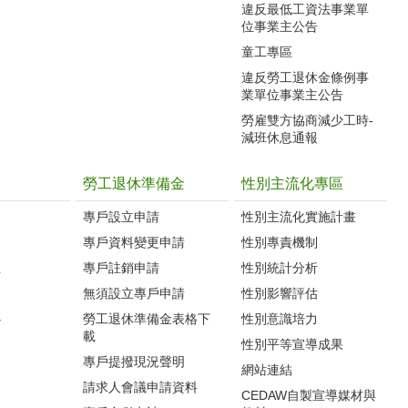
違反最低工資法事業單
位事業主公告
童工專區
違反勞工退休金條例事
業單位事業主公告
勞雇雙方協商減少工時-
減班休息通報
勞工退休準備金
性別主流化專區
專戶設立申請
性別主流化實施計畫
專戶資料變更申請
性別專責機制
生
專戶註銷申請
性別統計分析
無須設立專戶申請
性別影響評估
心
勞工退休準備金表格下
性別意識培力
載
性別平等宣導成果
專戶提撥現況聲明
網站連結
請求人會議申請資料
CEDAW自製宣導媒材與