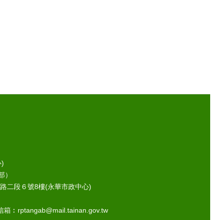
)
部）
路二段６號8樓(永華市政中心)
ptangab@mail.tainan.gov.tw