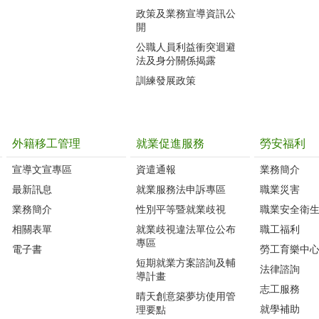
政策及業務宣導資訊公
開
公職人員利益衝突迴避
法及身分關係揭露
訓練發展政策
外籍移工管理
就業促進服務
勞安福利
宣導文宣專區
資遣通報
業務簡介
最新訊息
就業服務法申訴專區
職業災害
業務簡介
性別平等暨就業歧視
職業安全衛
相關表單
就業歧視違法單位公布
職工福利
專區
電子書
勞工育樂中
短期就業方案諮詢及輔
法律諮詢
導計畫
志工服務
晴天創意築夢坊使用管
就學補助
理要點