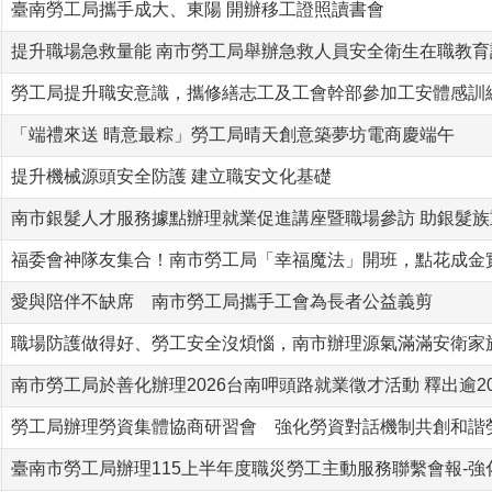
臺南勞工局攜手成大、東陽 開辦移工證照讀書會
提升職場急救量能 南市勞工局舉辦急救人員安全衛生在職教育
勞工局提升職安意識，攜修繕志工及工會幹部參加工安體感訓
「端禮來送 晴意最粽」勞工局晴天創意築夢坊電商慶端午
提升機械源頭安全防護 建立職安文化基礎
南市銀髮人才服務據點辦理就業促進講座暨職場參訪 助銀髮族
福委會神隊友集合！南市勞工局「幸福魔法」開班，點花成金
愛與陪伴不缺席 南市勞工局攜手工會為長者公益義剪
職場防護做得好、勞工安全沒煩惱，南市辦理源氣滿滿安衛家
南市勞工局於善化辦理2026台南呷頭路就業徵才活動 釋出逾20
勞工局辦理勞資集體協商研習會 強化勞資對話機制共創和諧
臺南市勞工局辦理115上半年度職災勞工主動服務聯繫會報-