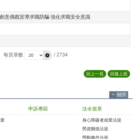
合創意偶戲宣導求職防騙 強化求職安全意識
每頁筆數
/
2734
回上一頁
回最上面
關閉
申訴專區
法令規章
就業
身心障礙者就業法規
勞資關係法規
勞動條件法規