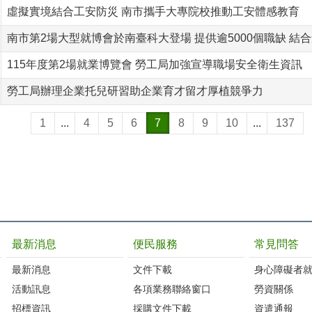
虛擬實境結合工安防災 南市攜手大專院校推動工安體感教育
南市第2場大型就博會於南臺科大登場 提供逾5000個職缺 結
115年度第2場就業博覽會 勞工局加強宣導職場安全衛生資訊
勞工局辦理企業托兒研習助企業育才留才厚植競爭力
1
...
4
5
6
7
8
9
10
...
137
最新消息
便民服務
常見問答
最新消息
文件下載
身心障礙者
活動訊息
各項業務聯絡窗口
勞資關係
招標資訊
採購文件下載
資遣通報