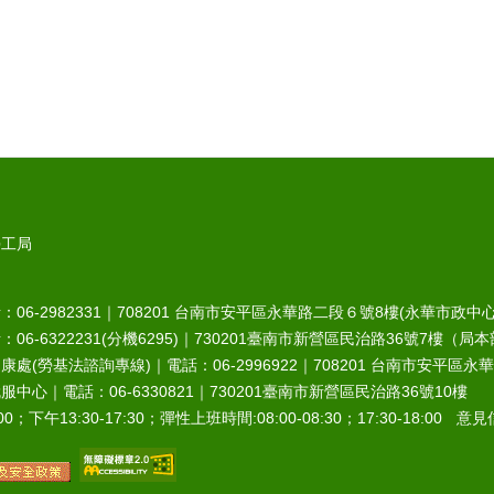
勞工局
6-2982331｜
708201
台南市安平區永華路二段６號8樓(永華市政中心
-6322231(分機6295)｜
730201
臺南市新營區民治路36號7樓（局本
處(勞基法諮詢專線)｜電話：06-2996922｜
708201
台南市安平區永華
中心｜電話：06-6330821｜
730201
臺南市新營區民治路36號10樓
0；下午13:30-17:30；彈性上班時間:08:00-08:30；17:30-18:00 意見信箱︰r