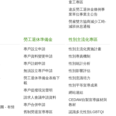
童工專區
違反勞工退休金條例事
業單位事業主公告
勞雇雙方協商減少工時-
減班休息通報
勞工退休準備金
性別主流化專區
專戶設立申請
性別主流化實施計畫
專戶資料變更申請
性別專責機制
生
專戶註銷申請
性別統計分析
無須設立專戶申請
性別影響評估
心
勞工退休準備金表格下
性別意識培力
載
性別平等宣導成果
專戶提撥現況聲明
網站連結
請求人會議申請資料
CEDAW自製宣導媒材與
專戶合併申請
教材
 - 有情
舊制勞退宣導專區
認識多元性別LGBTQI