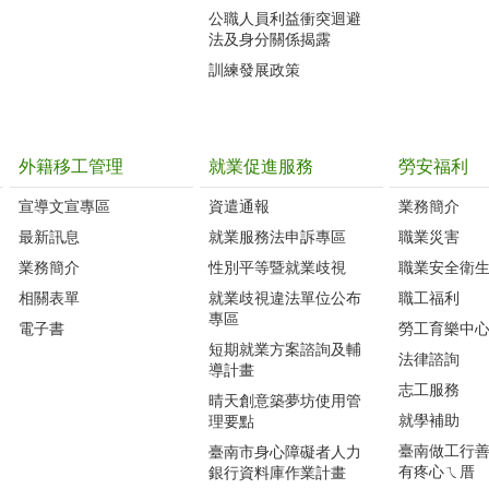
公職人員利益衝突迴避
法及身分關係揭露
訓練發展政策
外籍移工管理
就業促進服務
勞安福利
宣導文宣專區
資遣通報
業務簡介
最新訊息
就業服務法申訴專區
職業災害
業務簡介
性別平等暨就業歧視
職業安全衛
相關表單
就業歧視違法單位公布
職工福利
專區
電子書
勞工育樂中
短期就業方案諮詢及輔
法律諮詢
導計畫
志工服務
晴天創意築夢坊使用管
就學補助
理要點
臺南做工行善團
臺南市身心障礙者人力
有疼心ㄟ厝
銀行資料庫作業計畫