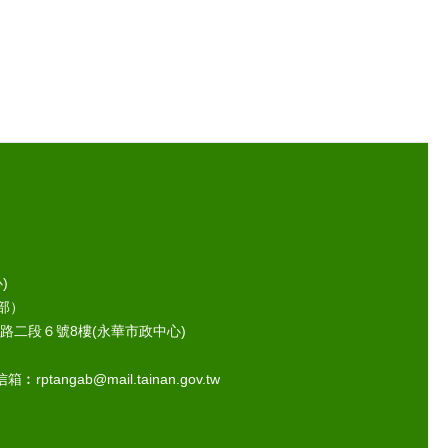
)
部）
路二段６號8樓(永華市政中心)
ptangab@mail.tainan.gov.tw