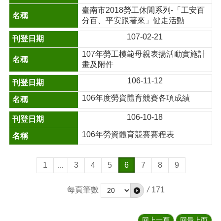
臺南市2018勞工休閒系列-「工安百
分百、平安跟著來」健走活動
107-02-21
107年勞工模範母親表揚活動實施計
畫及附件
106-11-12
106年度勞資體育競賽各項成績
106-10-18
106年勞資體育競賽賽程表
1
...
3
4
5
6
7
8
9
每頁筆數
/
171
回上一頁
回最上面