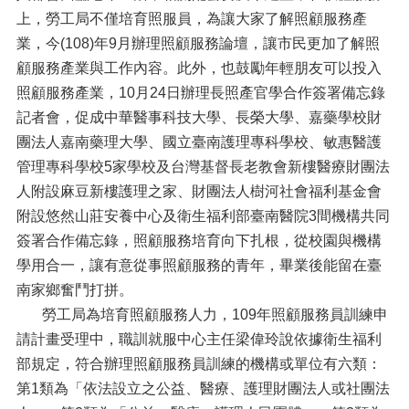
上，勞工局不僅培育照服員，為讓大家了解照顧服務產
業，今(108)年9月辦理照顧服務論壇，讓市民更加了解照
顧服務產業與工作內容。此外，也鼓勵年輕朋友可以投入
照顧服務產業，10月24日辦理長照產官學合作簽署備忘錄
記者會，促成中華醫事科技大學、長榮大學、嘉藥學校財
團法人嘉南藥理大學、國立臺南護理專科學校、敏惠醫護
管理專科學校5家學校及台灣基督長老教會新樓醫療財團法
人附設麻豆新樓護理之家、財團法人樹河社會福利基金會
附設悠然山莊安養中心及衛生福利部臺南醫院3間機構共同
簽署合作備忘錄，照顧服務培育向下扎根，從校園與機構
學用合一，讓有意從事照顧服務的青年，畢業後能留在臺
南家鄉奮鬥打拼。
勞工局為培育照顧服務人力，109年照顧服務員訓練申
請計畫受理中，職訓就服中心主任梁偉玲說依據衛生福利
部規定，符合辦理照顧服務員訓練的機構或單位有六類：
第1類為「依法設立之公益、醫療、護理財團法人或社團法