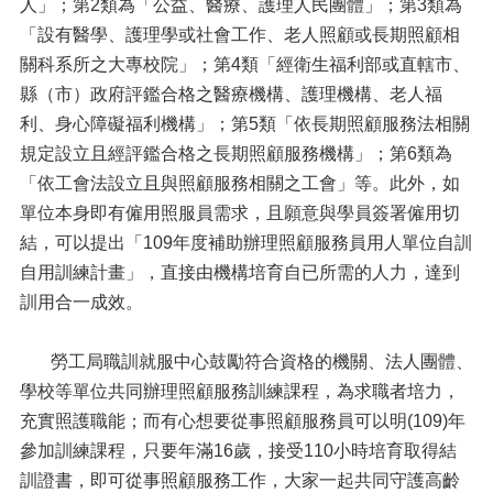
人」；第2類為「公益、醫療、護理人民團體」；第3類為
「設有醫學、護理學或社會工作、老人照顧或長期照顧相
關科系所之大專校院」；第4類「經衛生福利部或直轄市、
縣（市）政府評鑑合格之醫療機構、護理機構、老人福
利、身心障礙福利機構」；第5類「依長期照顧服務法相關
規定設立且經評鑑合格之長期照顧服務機構」；第6類為
「依工會法設立且與照顧服務相關之工會」等。此外，如
單位本身即有僱用照服員需求，且願意與學員簽署僱用切
結，可以提出「109年度補助辦理照顧服務員用人單位自訓
自用訓練計畫」，直接由機構培育自已所需的人力，達到
訓用合一成效。
勞工局職訓就服中心鼓勵符合資格的機關、法人團體、
學校等單位共同辦理照顧服務訓練課程，為求職者培力，
充實照護職能；而有心想要從事照顧服務員可以明(109)年
參加訓練課程，只要年滿16歲，接受110小時培育取得結
訓證書，即可從事照顧服務工作，大家一起共同守護高齡