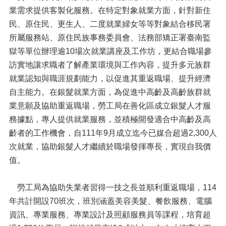
業需求提供客製化服務。在特定對象就業方面，針對新住
民、原住民、更生人、二度就業婦女等等對象結合移民署
所屬服務站、原住民族事務委員會、法務部矯正署臺南監
獄等單位辦理逾10場次就業講座及工作坊，更結合職場參
訪實地讓求職者了解產業環境與工作內容，提升多元族群
就業認知與職涯規劃能力，以促進其重返職場、提升經濟
自主能力。在銀髮就業方面，為促進中高齡及高齡族群就
業意願及協助重返職場，勞工局在善化區成立銀髮人才服
務據點，專人提供就業服務，並積極開發適合中高齡及高
齡者的工作機會，自111年9月成立迄今已媒合超過2,300人
次就業，協助銀髮人才繼續於職場發揮專長，實現自我價
值。
勞工局為協助失業者習得一技之長並順利重返職場，114
年共計開設70班次，班別涵蓋美容美髮、餐飲服務、電腦
資訊、專業服務、專業設計及照顧服務員等課程，培育超