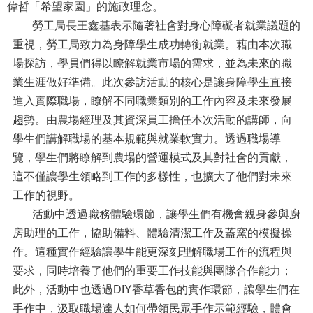
偉哲「希望家園」的施政理念。
勞工局長王鑫基表示隨著社會對身心障礙者就業議題的
重視，勞工局致力為身障學生成功轉銜就業。藉由本次職
場探訪，學員們得以瞭解就業市場的需求，並為未來的職
業生涯做好準備。此次參訪活動的核心是讓身障學生直接
進入實際職場，瞭解不同職業類別的工作內容及未來發展
趨勢。由農場經理及其資深員工擔任本次活動的講師，向
學生們講解職場的基本規範與就業軟實力。透過職場導
覽，學生們將瞭解到農場的營運模式及其對社會的貢獻，
這不僅讓學生領略到工作的多樣性，也擴大了他們對未來
工作的視野。
活動中透過職務體驗環節，讓學生們有機會親身參與廚
房助理的工作，協助備料、體驗清潔工作及蓋窯的模擬操
作。這種實作經驗讓學生能更深刻理解職場工作的流程與
要求，同時培養了他們的重要工作技能與團隊合作能力；
此外，活動中也透過DIY香草香包的實作環節，讓學生們在
手作中，汲取職場達人如何帶領民眾手作示範經驗，體會