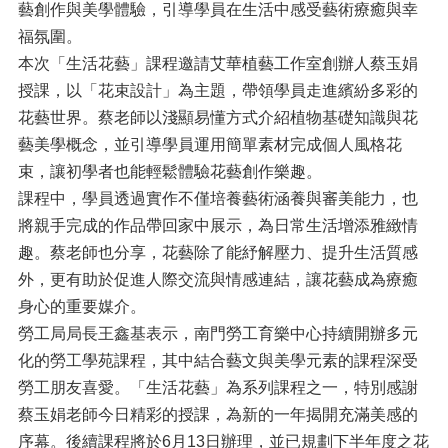
藝創作與美學體驗，引導學員在生活中感受藝術療癒與幸
福氛圍。
本次「生活花藝」課程邀請艾華植藝工作室創辦人蔡玉娟
授課，以「花束設計」為主題，帶領學員走進繽紛多彩的
花藝世界。蔡老師以淺顯易懂方式介紹植物基礎知識與花
藝美學概念，並引導學員運用簡單素材完成個人風格花
束，讓初學者也能輕鬆體驗花藝創作樂趣。
課程中，學員透過實作不僅培養藝術涵養與審美能力，也
將親手完成的作品帶回家中展示，為日常生活增添雅緻情
趣。蔡老師也分享，花藝除了能紓解壓力、提升生活質感
外，更有助於促進人際交流與情感連結，讓花藝成為療癒
身心的重要媒介。
勞工局局長王鑫基表示，南門勞工育樂中心持續開辦多元
化的勞工學苑課程，其中結合藝文與美學元素的課程深受
勞工朋友喜愛。「生活花藝」為系列課程之一，特別感謝
蔡玉娟老師今日精彩的授課，為新的一年揭開充滿美感的
序幕。後續課程將於6月13日辦理，並已規劃下半年度之花