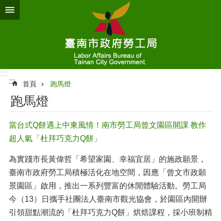
跳到主要內容區塊
:::
:::
首頁
跑馬燈
跑馬燈
當台式Q餅遇上中東風情！南市勞工局曾文園區開課 教作
超人氣「杜拜巧克力Q餅」
為實踐市長黃偉哲「希望家園、幸福宜居」的施政願景，
臺南市政府勞工局積極活化在地空間，因應「曾文市政願
景園區」啟用，推出一系列豐富的休閒體驗活動。勞工局
今（13）日攜手社團法人臺南市觀光協會，於園區內開辦
引領甜點潮流的「杜拜巧克力Q餅」烘焙課程，採小班制精