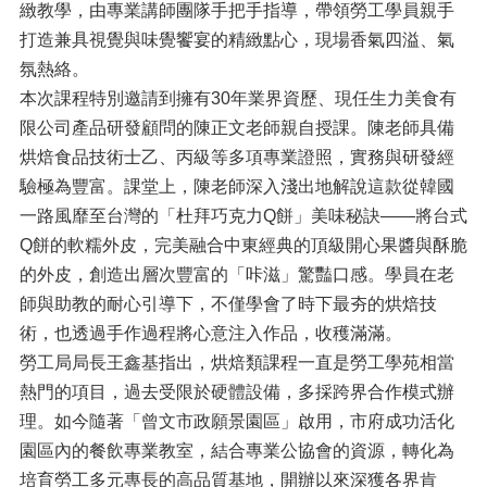
緻教學，由專業講師團隊手把手指導，帶領勞工學員親手
打造兼具視覺與味覺饗宴的精緻點心，現場香氣四溢、氣
氛熱絡。
本次課程特別邀請到擁有30年業界資歷、現任生力美食有
限公司產品研發顧問的陳正文老師親自授課。陳老師具備
烘焙食品技術士乙、丙級等多項專業證照，實務與研發經
驗極為豐富。課堂上，陳老師深入淺出地解說這款從韓國
一路風靡至台灣的「杜拜巧克力Q餅」美味秘訣——將台式
Q餅的軟糯外皮，完美融合中東經典的頂級開心果醬與酥脆
的外皮，創造出層次豐富的「咔滋」驚豔口感。學員在老
師與助教的耐心引導下，不僅學會了時下最夯的烘焙技
術，也透過手作過程將心意注入作品，收穫滿滿。
勞工局局長王鑫基指出，烘焙類課程一直是勞工學苑相當
熱門的項目，過去受限於硬體設備，多採跨界合作模式辦
理。如今隨著「曾文市政願景園區」啟用，市府成功活化
園區內的餐飲專業教室，結合專業公協會的資源，轉化為
培育勞工多元專長的高品質基地，開辦以來深獲各界肯