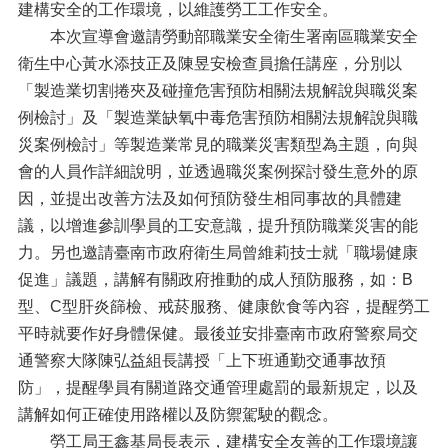
建構安全的工作環境，以維護勞工工作安全。
本次宣導會邀請勞動部職業安全衛生署南區職業安全
衛生中心黃水添技正及陳昱安檢查員擔任講座，分別以
「製造業切割捲夾及碰撞危害預防相關法規解說與職災案
例檢討」及「製造業缺氧中毒危害預防相關法規解說與職
災案例檢討」等製造業常見的職業災害類型為主題，向與
會的人員作詳細說明，並透過職災案例探討發生意外的原
因，並提出改善方法及如何預防發生相同事故的具體建
議，以增進參訓學員的工安意識，提升預防職業災害的能
力。另也邀請臺南市政府衛生局曾維莉技士就「職場健康
促進」議題，講解有關政府推動的成人預防服務，如：B
型、C型肝炎篩檢、戒菸服務、健康飲食等內容，提醒勞工
平時就要作好身體保健。最後並安排臺南市政府警察局交
通警察大隊陳弘益組長講授「上下班通勤交通事故預
防」，提醒學員有關道路交通管理處罰的最新規定，以及
講解如何正確使用路權以及防禦駕駛的觀念。
勞工局王鑫基局長表示，建構安全友善的工作環境讓