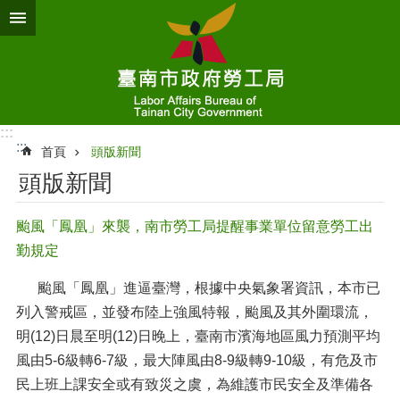
跳到主要內容區塊
:::
:::
首頁
頭版新聞
頭版新聞
颱風「鳳凰」來襲，南市勞工局提醒事業單位留意勞工出
勤規定
颱風「鳳凰」進逼臺灣，根據中央氣象署資訊，本市已
列入警戒區，並發布陸上強風特報，颱風及其外圍環流，
明(12)日晨至明(12)日晚上，臺南市濱海地區風力預測平均
風由5-6級轉6-7級，最大陣風由8-9級轉9-10級，有危及市
民上班上課安全或有致災之虞，為維護市民安全及準備各