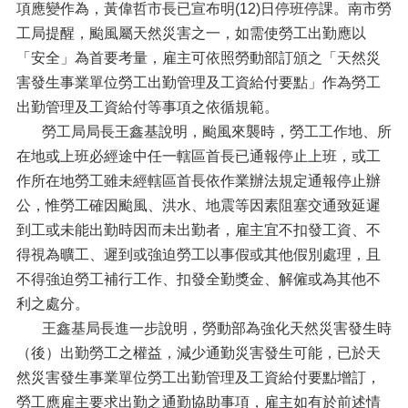
項應變作為，黃偉哲市長已宣布明(12)日停班停課。南市勞
工局提醒，颱風屬天然災害之一，如需使勞工出勤應以
「安全」為首要考量，雇主可依照勞動部訂頒之「天然災
害發生事業單位勞工出勤管理及工資給付要點」作為勞工
出勤管理及工資給付等事項之依循規範。
勞工局局長王鑫基說明，颱風來襲時，勞工工作地、所
在地或上班必經途中任一轄區首長已通報停止上班，或工
作所在地勞工雖未經轄區首長依作業辦法規定通報停止辦
公，惟勞工確因颱風、洪水、地震等因素阻塞交通致延遲
到工或未能出勤時因而未出勤者，雇主宜不扣發工資、不
得視為曠工、遲到或強迫勞工以事假或其他假別處理，且
不得強迫勞工補行工作、扣發全勤獎金、解僱或為其他不
利之處分。
王鑫基局長進一步說明，勞動部為強化天然災害發生時
（後）出勤勞工之權益，減少通勤災害發生可能，已於天
然災害發生事業單位勞工出勤管理及工資給付要點增訂，
勞工應雇主要求出勤之通勤協助事項，雇主如有於前述情