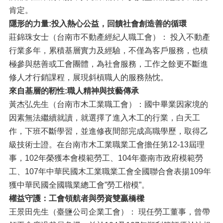
肯定。
隱形的力量
:
投入熱心公益
，
回饋社會創造善的循環
莊錦珠女士（台南市不動產經紀人職工會）： 投入不動產
行業多年，累積基層實力及經驗，不僅為客戶服務，也積
極參與慈善或工會團體，為社會服務，工作之餘更不斷進
修人才行銷課程，展現斜槓職人的服務熱忱。
來自基層的靭性
:
職人精神與技藝傳承
黃杰弘先生（台南市木工業職工會）：國中畢業因家境的
因素無法繼續就讀，就選擇了進入木工的行業，白天工
作，下班不斷學習，並進修夜間部完成高職學歷，取得乙
級技術士證。在台南市木工業職業工會擔任第12-13屆理
事，102年榮獲本會模範勞工、104年臺南市政府模範勞
工、107年中華民國木工業職業工會全國聯合會表揚109年
獲中華民國全國職業總工會”勞工楷模”。
權益守護：工會領航者與勞資雙贏橋樑
王景田先生（臺鹽公司企業工會）： 現任勞工董事，曾帶