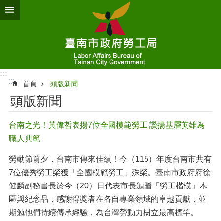
跳到主要內容區塊
:::
:::
首頁
頭版新聞
頭版新聞
台南之光！黃偉哲表揚7位全國模範勞工 讚揚基層英雄為
職人典範
勞動節前夕，台南市傳來佳績！今（115）年度台南市共有
7位優秀勞工榮獲「全國模範勞工」殊榮。臺南市政府府徐
健麟副秘書長於今（20）日代表市長頒贈「勞工楷模」木
匾與紀念品，感謝得獎者在各自專業領域的卓越貢獻，並
期勉他們持續傳承經驗，為台灣勞動力樹立最高標竿。