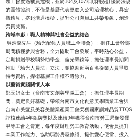
領工會度過裁員危機，並於104及107年順利簽訂優於法規
的團體協約，不僅是基層代表更進入公司治理核心，具宏
觀遠見，搭起溝通橋樑，提升公司與員工共榮形象，創造
勞資雙贏。
跨域奉獻：職人精神與社會公益的結合
吳浩銘先生（驗光配鏡人員職工全聯會）：擔任工會幹部
期間積極參與會務，全力協助工會發展，平時熱心公益，
定期捐贈學校弱勢助學金、偏光墨鏡等，擔任理事長期間
推動「驗光人員法」立法，並協助近兩百名從業人員爭取
特考資格，捍衛基層工作權不遺餘力。
以藝術實踐關懷人本
鄭玉娟女士（台南市文創美學職工會）：擔任理事長期
間，奠定良好基礎，帶領台南市文化創意美學職業工會與
台南市美髮及美容美體業產業工會榮獲國家訓練品質TTQS
評核連續4年銀牌獎以及連續9年獲得台南市勞工局頒發優
甲等工會之肯定，每年度辦理勞工教育活動，使會員提升
本業工作能力、協助弱勢房屋修繕、提供愛心便當、投入