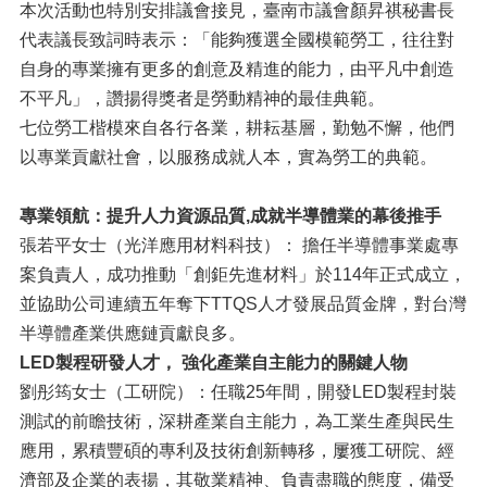
本次活動也特別安排議會接見，臺南市議會顏昇祺秘書長
代表議長致詞時表示：「能夠獲選全國模範勞工，往往對
自身的專業擁有更多的創意及精進的能力，由平凡中創造
不平凡」，讚揚得獎者是勞動精神的最佳典範。
七位勞工楷模來自各行各業，耕耘基層，勤勉不懈，他們
以專業貢獻社會，以服務成就人本，實為勞工的典範。
專業領航：
提升人力資源品質
,
成就半導體業的幕後推手
張若平女士（光洋應用材料科技）： 擔任半導體事業處專
案負責人，成功推動「創鉅先進材料」於114年正式成立，
並協助公司連續五年奪下TTQS人才發展品質金牌，對台灣
半導體產業供應鏈貢獻良多。
LED
製程研發人才，
強化產業自主能力的關鍵人物
劉彤筠女士（工研院）：任職25年間，開發LED製程封裝
測試的前瞻技術，深耕產業自主能力，為工業生產與民生
應用，累積豐碩的專利及技術創新轉移，屢獲工研院、經
濟部及企業的表揚，其敬業精神、負責盡職的態度，備受