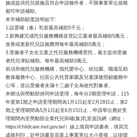
施或提供托兒措施且符合申請條件者，不限事業單位規模
都可申請補助。
本市補助額度說明如下:
1.設置哺（集）乳室最高補助5千元；
2.新興建完成托兒服務機構並登記立案者最高補助5萬元，
改善或更新托兒設施費用每年最高補助5萬元；
3.受僱者子女在立案之托兒服務機構受托，雇主提供受僱
者托兒津貼補助。每年最高補助3萬元。
前項所稱托兒服務機構，指托嬰中心、幼兒園、職場互助
教保服務中心、社區公共托育家園及兒童課後照顧服務中
心等，並以受僱者未滿十二歲子女為收托對象者。
本辦法與勞動部併同申請受理，每年分2期受理申請，115
年度第1期之申請受理期間為1月1日起至2月28日止，第2
期之受理期間為5月1日起至6月15日止，申請單位應於受
理期間內至勞動部企業托兒與哺(集)乳室資訊網（網址：
https://childcare.mol.gov.tw/）線上填寫申請書表，填寫完
成後列印，於申請書首頁蓋上事業單位大小章後，以掛號