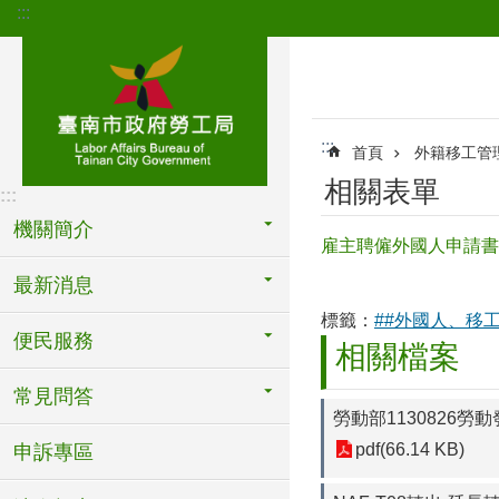
:::
跳到主要內容區塊
:::
首頁
外籍移工管
相關表單
:::
機關簡介
雇主聘僱外國人申請書(
最新消息
標籤：
##外國人、移
便民服務
相關檔案
常見問答
勞動部1130826勞動
pdf(66.14 KB)
申訴專區