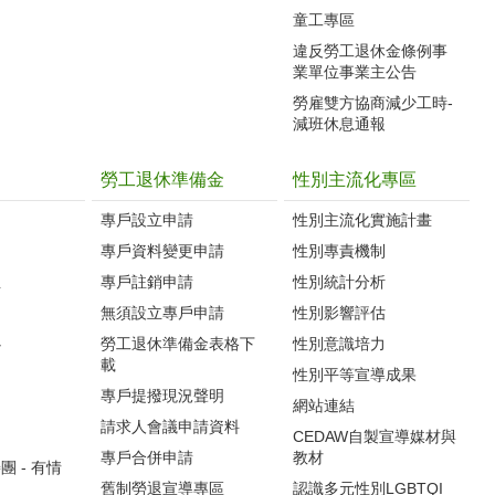
童工專區
違反勞工退休金條例事
業單位事業主公告
勞雇雙方協商減少工時-
減班休息通報
勞工退休準備金
性別主流化專區
專戶設立申請
性別主流化實施計畫
專戶資料變更申請
性別專責機制
生
專戶註銷申請
性別統計分析
無須設立專戶申請
性別影響評估
心
勞工退休準備金表格下
性別意識培力
載
性別平等宣導成果
專戶提撥現況聲明
網站連結
請求人會議申請資料
CEDAW自製宣導媒材與
專戶合併申請
教材
 - 有情
舊制勞退宣導專區
認識多元性別LGBTQI