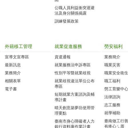
公職人員利益衝突迴避
法及身分關係揭露
訓練發展政策
外籍移工管理
就業促進服務
勞安福利
宣導文宣專區
資遣通報
業務簡介
最新訊息
就業服務法申訴專區
職業災害
業務簡介
性別平等暨就業歧視
職業安全衛
相關表單
就業歧視違法單位公布
職工福利
專區
電子書
勞工育樂中
短期就業方案諮詢及輔
法律諮詢
導計畫
志工服務
晴天創意築夢坊使用管
就學補助
理要點
臺南做工行善團
臺南市身心障礙者人力
有疼心ㄟ厝
銀行資料庫作業計畫