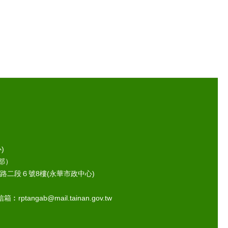
)
部）
路二段６號8樓(永華市政中心)
ptangab@mail.tainan.gov.tw