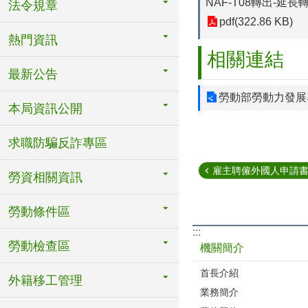
NAF-T08轉出-延
法令規章
pdf(322.86 KB)
熱門資訊
相關連結
最新公告
勞動部勞動力發展
本局資訊公開
求職防騙反詐專區
雇主聘僱外國人申請書(
勞資相關資訊
勞動條件區
:::
勞動檢查區
機關簡介
首長介紹
外籍移工管理
業務簡介