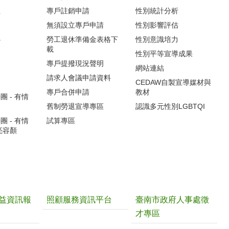
生
專戶註銷申請
性別統計分析
無須設立專戶申請
性別影響評估
心
勞工退休準備金表格下
性別意識培力
載
性別平等宣導成果
專戶提撥現況聲明
網站連結
請求人會議申請資料
CEDAW自製宣導媒材與
專戶合併申請
教材
 - 有情
舊制勞退宣導專區
認識多元性別LGBTQI
 - 有情
試算專區
亮容顏
益資訊報
照顧服務資訊平台
臺南市政府人事處徵
才專區