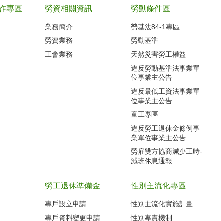
詐專區
勞資相關資訊
勞動條件區
業務簡介
勞基法84-1專區
勞資業務
勞動基準
工會業務
天然災害勞工權益
違反勞動基準法事業單
位事業主公告
違反最低工資法事業單
位事業主公告
童工專區
違反勞工退休金條例事
業單位事業主公告
勞雇雙方協商減少工時-
減班休息通報
勞工退休準備金
性別主流化專區
專戶設立申請
性別主流化實施計畫
專戶資料變更申請
性別專責機制