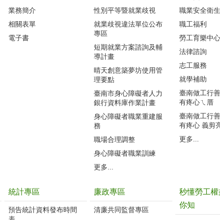
業務簡介
性別平等暨就業歧視
職業安全衛
相關表單
就業歧視違法單位公布
職工福利
專區
電子書
勞工育樂中
短期就業方案諮詢及輔
法律諮詢
導計畫
志工服務
晴天創意築夢坊使用管
就學補助
理要點
臺南做工行善團
臺南市身心障礙者人力
有疼心ㄟ厝
銀行資料庫作業計畫
臺南做工行善團
身心障礙者職業重建服
有疼心 義剪
務
更多...
職場合理調整
身心障礙者職業訓練
更多...
統計專區
廉政專區
秒懂勞工權
你知
預告統計資料發布時間
清廉共同監督專區
表