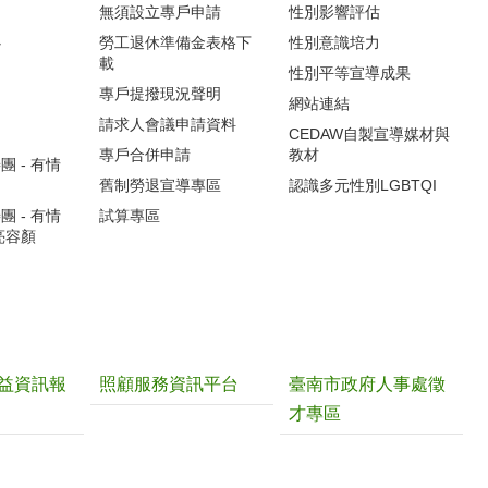
無須設立專戶申請
性別影響評估
心
勞工退休準備金表格下
性別意識培力
載
性別平等宣導成果
專戶提撥現況聲明
網站連結
請求人會議申請資料
CEDAW自製宣導媒材與
專戶合併申請
教材
 - 有情
舊制勞退宣導專區
認識多元性別LGBTQI
 - 有情
試算專區
亮容顏
益資訊報
照顧服務資訊平台
臺南市政府人事處徵
才專區