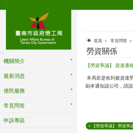
:::
跳到主要內容區塊
:::
首頁
常見問答
勞資關係
:::
機關簡介
【勞資爭議】 資遣通
最新消息
本局若是收到被資遣
副本通知該公司，請該
便民服務
常見問答
申訴專區
【勞資爭議】 勞資爭議