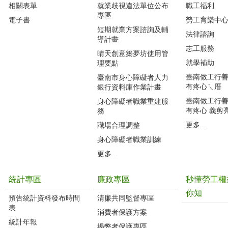
相關表單
就業歧視違法單位公布
職工福利
專區
電子書
勞工育樂中
短期就業方案諮詢及輔
法律諮詢
導計畫
志工服務
晴天創意築夢坊使用管
就學補助
理要點
臺南做工行善團
臺南市身心障礙者人力
有疼心ㄟ厝
銀行資料庫作業計畫
臺南做工行善團
身心障礙者職業重建服
有疼心 義剪
務
更多...
職場合理調整
身心障礙者職業訓練
更多...
統計專區
廉政專區
秒懂勞工權
你知
預告統計資料發布時間
清廉共同監督專區
表
消費者保護方案
統計年報
揭弊者保護專區