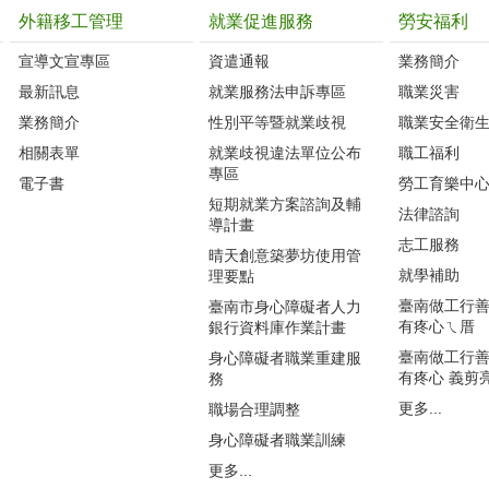
外籍移工管理
就業促進服務
勞安福利
宣導文宣專區
資遣通報
業務簡介
最新訊息
就業服務法申訴專區
職業災害
業務簡介
性別平等暨就業歧視
職業安全衛
相關表單
就業歧視違法單位公布
職工福利
專區
電子書
勞工育樂中
短期就業方案諮詢及輔
法律諮詢
導計畫
志工服務
晴天創意築夢坊使用管
就學補助
理要點
臺南做工行善團
臺南市身心障礙者人力
有疼心ㄟ厝
銀行資料庫作業計畫
臺南做工行善團
身心障礙者職業重建服
有疼心 義剪
務
更多...
職場合理調整
身心障礙者職業訓練
更多...