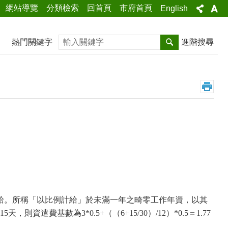
網站導覽
分類檢索
回首頁
市府首頁
English
搜尋
熱門關鍵字
進階搜尋
給。所稱「以比例計給」於未滿一年之畸零工作年資，以其
15
天，則資遣費基數為
3*0.5+
（（
6+15/30
）
/12
）
*0.5
＝
1.77