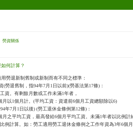
勞資關係
要如何計算？
適用勞退新制舊制或新制而有不同之標準：
資
(
勞退舊制，指
94
年
7
月
1
日以前
)(
勞基法第
17
條
)
：
工資。有剩餘月數或工作未滿
1
年者，
個月以
1
個月計。
(
平均工資：資遣前
6
個月工資總額除以
6)
指
94
年
7
月
1
日以後
) (
勞工退休金條例第
12
條
)
：
個月之平均工資，最高發給
6
個月平均工資。未滿
1
年者以比例計
比例計算。如：勞工適用勞工退休金條例之工作年資為
3
年
6
個月