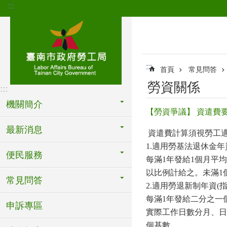
:::
跳到主要內容區塊
:::
首頁
常見問答
勞資關係
:::
機關簡介
【勞資爭議】 資遣費
最新消息
資遣費計算須視勞工
1.
適用勞基法退休金年
便民服務
每滿
1
年發給
1
個月平均
以比例計給之。未滿
1
常見問答
2.
適用勞退新制年資
(
每滿
1
年發給二分之一
申訴專區
實際工作日數分月、日
個基數。