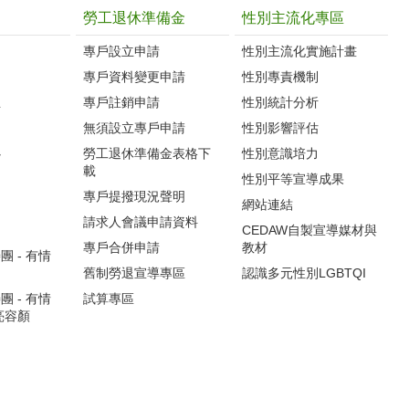
勞工退休準備金
性別主流化專區
專戶設立申請
性別主流化實施計畫
專戶資料變更申請
性別專責機制
生
專戶註銷申請
性別統計分析
無須設立專戶申請
性別影響評估
心
勞工退休準備金表格下
性別意識培力
載
性別平等宣導成果
專戶提撥現況聲明
網站連結
請求人會議申請資料
CEDAW自製宣導媒材與
專戶合併申請
教材
 - 有情
舊制勞退宣導專區
認識多元性別LGBTQI
 - 有情
試算專區
亮容顏