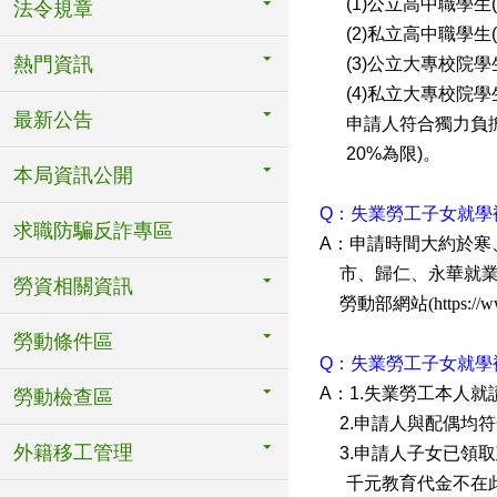
(1)
公立高中職學生
法令規章
(2)
私立高中職學生
熱門資訊
(3)
公立大專校院學
(4)
私立大專校院學
最新公告
申請人符合獨力負
20%
為限
)
。
本局資訊公開
Q
：失業勞工子女就學
求職防騙反詐專區
A
：申請時間大約於寒
市、歸仁、永華就
勞資相關資訊
勞動部網站
(
https://
勞動條件區
Q
：失業勞工子女就學
A
：
1.
失業勞工本人就
勞動檢查區
2.
申請人與配偶均符
外籍移工管理
3.
申請人子女已領取
千元教育代金不在