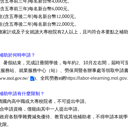
(
含五專前三年
)
每名新台幣4
,000
元。
(
含五專前三年
)
每名新台幣6
,000
元。
生
(
含五專後二年
)
每名新台幣12
,000
元。
生
(
含五專後二年
)
每名新台幣22
,000
元。
擔家計或及子女就讀大專校院有
2
人以上，且均符合本要點之補
補助於何時申請？
、暑假結束，完成註冊開學後，每年約2
、
10
月左右間，屆時可
業服務站、就業服務中心（站）、勞保局暨各辦事處等領取申請
www.mol.gov.tw/
)、全民勞教
e
網
https://labor-elearning.mol.gov.
補助申請有什麼限制？
讀國內高中職或大專校院者，不可提出申請。
合申請資格，僅能
由其中一人提出申請。
政府各類學雜費減免優待、教育或其他補助者，不得申請本就學
此限。