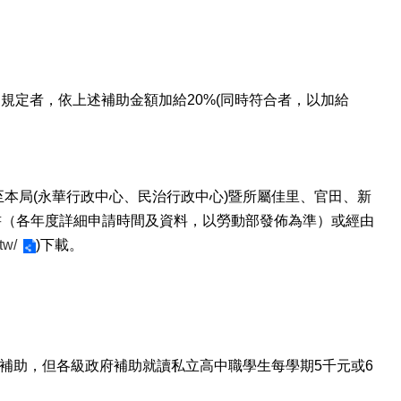
助規定者，依上述補助金額加給
20%(
同時符合者，以加給
至本局
(
永華行政中心、民治行政中心
)
暨所屬佳里、官田、新
書（各年度詳細申請時間及資料，以勞動部發佈為準）或經由
tw/
)
下載。
補助，但各級政府補助就讀私立高中職學生每學期
5
千元或
6