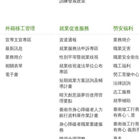
訓練發展政策
外籍移工管理
就業促進服務
勞安福利
宣導文宣專區
資遣通報
業務簡介
最新訊息
就業服務法申訴專區
職業災害
業務簡介
性別平等暨就業歧視
職業安全衛
相關表單
就業歧視違法單位公布
職工福利
專區
電子書
勞工育樂中
短期就業方案諮詢及輔
法律諮詢
導計畫
志工服務
晴天創意築夢坊使用管
就學補助
理要點
臺南做工行善團
臺南市身心障礙者人力
有疼心ㄟ厝
銀行資料庫作業計畫
臺南做工行善團
身心障礙者職業重建服
有疼心 義剪
務
更多...
職場合理調整