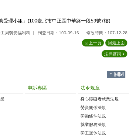
助受理小組」
臺北市中正
中華路一段
號
樓
(100
區
59
7
)
勞工局勞安福利科
刊登日期：100-09-16
修改時間：107-12-28
回上一頁
回最上面
法律諮詢
關閉
申訴專區
法令規章
就業
身心障礙者就業法規
勞資關係法規
勞動條件法規
就業服務法規
勞工退休法規