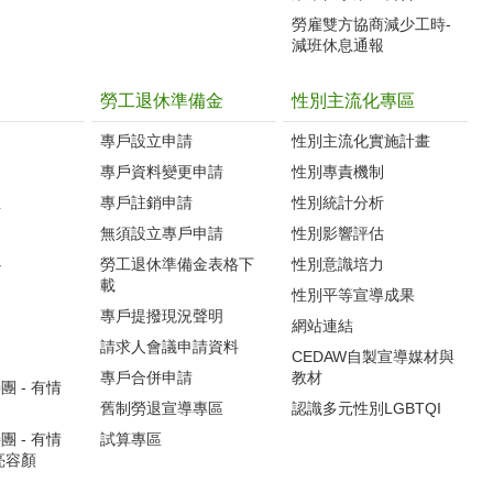
勞雇雙方協商減少工時-
減班休息通報
勞工退休準備金
性別主流化專區
專戶設立申請
性別主流化實施計畫
專戶資料變更申請
性別專責機制
生
專戶註銷申請
性別統計分析
無須設立專戶申請
性別影響評估
心
勞工退休準備金表格下
性別意識培力
載
性別平等宣導成果
專戶提撥現況聲明
網站連結
請求人會議申請資料
CEDAW自製宣導媒材與
專戶合併申請
教材
 - 有情
舊制勞退宣導專區
認識多元性別LGBTQI
 - 有情
試算專區
亮容顏