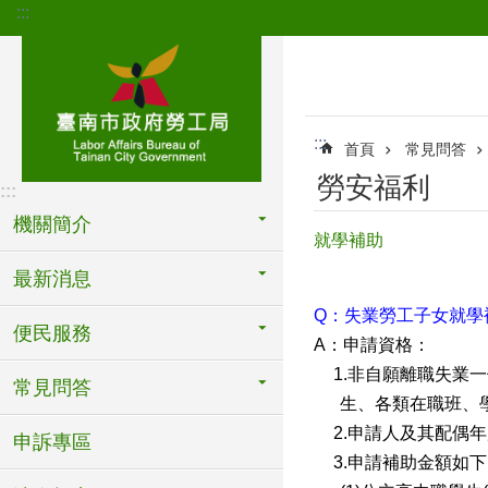
:::
跳到主要內容區塊
:::
首頁
常見問答
勞安福利
:::
機關簡介
就學補助
最新消息
Q
：失業勞工子女就學
便民服務
A
：申請資格：
1.
非自願離職失業一
常見問答
生、各類在職班、
2.
申請人及其配偶
年
申訴專區
3.
申請補助金額如下