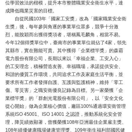
位學習效法的楷模，提升本市整體職業安全衛生水平，達
成降低職業災害的目標。
自從民國103年「國家工安獎」改為「國家職業安全衛
生獎」後，每年參與角逐的事業單位眾多，競爭十分激
烈，能脫穎而出獲得獎項者，堪稱鳳毛麟角，相當不易。
今年12個得獎單位中，臺南市的事業單位就佔了4家，領先
其縣市，實在難能可貴。其中獲得「企業標竿獎」的森霸
電力股份有限公司，長期以來以「幸福企業、工安入心」
的工安理念，積極營造友善、幸福職場，承諾提供安全、
和諧的優質工作環境，共同追求工作及家庭生活平衡，並
要求所有工作者發揮自護、互護與監護精神，維持「零工
傷、零災害」之職安衛優良記錄為目標。另一家榮獲「企
業標竿獎」的「群創光電股份有限公司」，以「安全文化
從心開始」做為企業核心價值，廠區100%通過環安衛管理
系統ISO 45001、ISO 14001 之認證，推動系統化安全管
理，降災績效顯著，曾獲榮獲108年亞洲最佳企業雇主獎、
108年績優健康職場健康管理獎、109年衛生福利部國民健