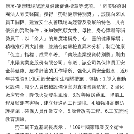
康署-健康職場認證及健康促進標章等獎項。「奇美醫療財
團法人奇美醫院」獲得「勞動健康特別獎」，該院向來以
員工關懷、建置安全友善職場為經營及發展的特色，具有
優質的勞動條件，並加強照顧女性、母性、身心障礙等弱
勢員工，以「全人」的角度建構身、心、靈的健康職場；
積極推行四大計畫，並結合健康檢查異常分析，制定健康
「促進」指標，成果卓著。「傳統產業投資特別獎」則由
「東陽實業廠股份有限公司」奪魁，該公司為保障員工安
全與健康、建構舒適的工作場所、強化人員安全觀念，近6
年共投資6.1億元於安全衛生相關措施，包括：1.導入自動
化設備，減少人員機械設備傷害與直接暴露危害。2.強化
廠房安全，降低火災發生風險。3.改善廠房通風、降溫工
程及監測有害物，建立舒適的工作環境。4.加強堆高機防
護措施，確保人員作業安全。5.噪音改善工程。6.工安證照
教育訓練。
勞工局王鑫基局長表示，「109年國家職業安全衛生