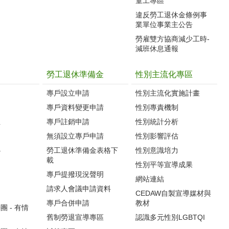
童工專區
違反勞工退休金條例事
業單位事業主公告
勞雇雙方協商減少工時-
減班休息通報
勞工退休準備金
性別主流化專區
專戶設立申請
性別主流化實施計畫
專戶資料變更申請
性別專責機制
生
專戶註銷申請
性別統計分析
無須設立專戶申請
性別影響評估
心
勞工退休準備金表格下
性別意識培力
載
性別平等宣導成果
專戶提撥現況聲明
網站連結
請求人會議申請資料
CEDAW自製宣導媒材與
專戶合併申請
教材
 - 有情
舊制勞退宣導專區
認識多元性別LGBTQI