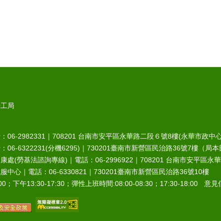
勞工局
6-2982331｜
708201
台南市安平區永華路二段６號8樓(永華市政中心
-6322231(分機6295)｜
730201
臺南市新營區民治路36號7樓（局本
處(勞基法諮詢專線)｜電話：06-2996922｜
708201
台南市安平區永華
中心｜電話：06-6330821｜
730201
臺南市新營區民治路36號10樓
0；下午13:30-17:30；彈性上班時間:08:00-08:30；17:30-18:00 意見信箱︰r