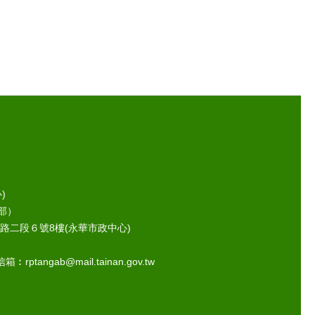
)
部）
路二段６號8樓(永華市政中心)
ptangab@mail.tainan.gov.tw