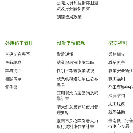
公職人員利益衝突迴避
法及身分關係揭露
訓練發展政策
外籍移工管理
就業促進服務
勞安福利
宣導文宣專區
資遣通報
業務簡介
最新訊息
就業服務法申訴專區
職業災害
業務簡介
性別平等暨就業歧視
職業安全衛
相關表單
就業歧視違法單位公布
職工福利
專區
電子書
勞工育樂中
短期就業方案諮詢及輔
法律諮詢
導計畫
志工服務
晴天創意築夢坊使用管
就學補助
理要點
臺南做工行善團
臺南市身心障礙者人力
有疼心ㄟ厝
銀行資料庫作業計畫