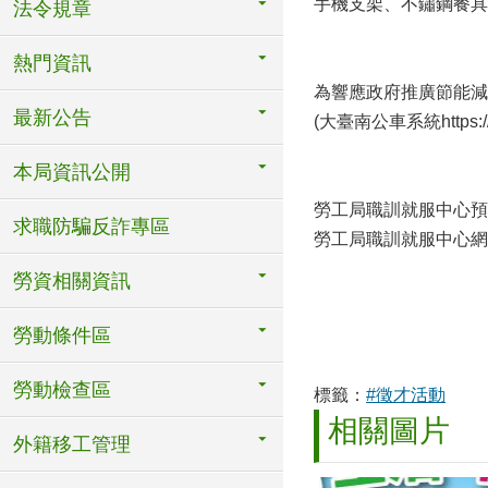
手機支架、不鏽鋼餐具
法令規章
熱門資訊
為響應政府推廣節能減
最新公告
(大臺南公車系統https://
本局資訊公開
勞工局職訓就服中心預
求職防騙反詐專區
勞工局職訓就服中心網站，網址
勞資相關資訊
勞動條件區
勞動檢查區
標籤：
#徵才活動
相關圖片
外籍移工管理