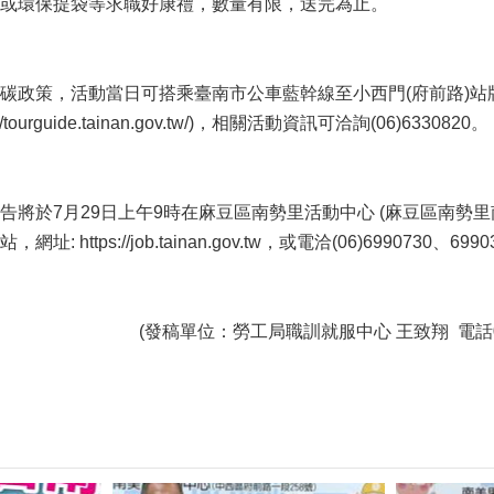
或環保提袋等求職好康禮，數量有限，送完為止。
碳政策，活動當日可搭乘臺南市公車藍幹線至小西門(府前路)站
tourguide.tainan.gov.tw/)，相關活動資訊可洽詢(06)6330820。
告將於7月29日上午9時在麻豆區南勢里活動中心 (麻豆區南勢里
: https://job.tainan.gov.tw，或電洽(06)699073
(發稿單位：勞工局職訓就服中心 王致翔 電話06-2