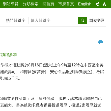
網站導覽
分類檢索
回首頁
市府首頁
English
搜尋
熱門關鍵字
進階搜尋
眾踴躍參加
型徵才活動將於8月16日(週六)上午9時至12時在中西區南美
藏壽司、和德昌(麥當勞)、安心食品服務(摩斯漢堡)、啟賦
過3萬5千元。
AS職業適性診斷」及「履歷健診」服務，讓求職者瞭解自己
寫能力。另為鼓勵求職者踴躍投遞履歷，投遞2家履歷就送