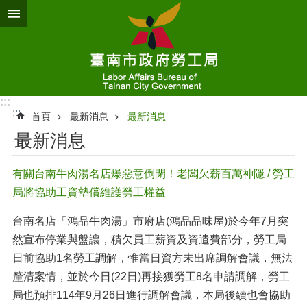
跳到主要內容區塊
:::
:::
首頁
最新消息
最新消息
最新消息
有關台南牛肉湯名店爆惡意倒閉！老闆欠薪百萬神隱 / 勞工
局將協助工資墊償維護勞工權益
台南名店「鴻品牛肉湯」市府店(鴻品品味屋)於今年7月突
然宣布停業與盤讓，積欠員工薪資及資遣費部分，勞工局
日前協助1名勞工調解，惟當日資方未出席調解會議，無法
釐清案情，並於今日(22日)再接獲勞工8名申請調解，勞工
局也預排114年9月26日進行調解會議，本局後續也會協助