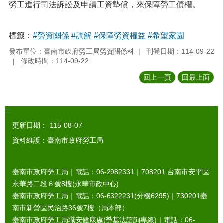
勞工進行司法訴訟及申請工資墊償，來保障勞工債權。
標籤：
#勞資關係
#調解
#保障勞資權益
#希望家園
發布單位：臺南市政府勞工局勞資關係科
刊登日期：114-09-22
修改時間：114-09-22
回上一頁
回最上面
:::
更新日期：
115-08-07
資料維護：臺南市政府勞工局
臺南市政府勞工局｜電話：06-2982331｜
708201
台南市安平區
永華路二段６號8樓(永華市政中心)
臺南市政府勞工局｜電話：06-6322231(分機6295)｜
730201
臺
南市新營區民治路36號7樓（局本部）
臺南市政府勞工局職安健康處(勞基法諮詢專線)｜電話：06-