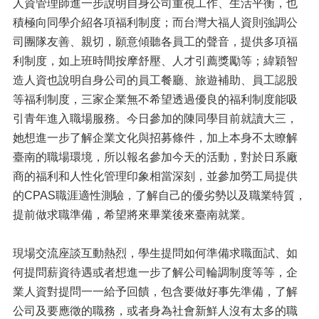
人資管理師進一步說明自身公司重視工作、生活平衡，也
積極向同學介紹各項福利制度；而台灣大福人資則強調公
司團隊友善、親切，願意傾聽各員工的聲音，提供多項福
利制度，如上班時間按摩舒壓、人才引薦獎勵等；緯穎智
造人資也說明自身公司的員工餐廳、旅遊補助、員工認股
等福利制度，三家企業無不希望透過優良的福利制度能吸
引青年進入職場服務。今日參加的陳同學目前就讀大三，
她想進一步了解企業文化與招募條件，加上本身不太瞭解
臺南的職場環境，所以報名參加今天的活動，對於日系廠
商的福利和人性化管理印象相當深刻，並參加勞工局提供
的CPAS職涯適性測驗，了解自己的優劣勢以及職業特質，
提前做求職準備，希望將來畢業後來臺南就業。
現場交流座談互動熱烈，學生提問如何準備求職面試、如
何提問薪資待遇或者想進一步了解公司輪調制度等等，企
業人資對提問一一給予回饋，包含要做好事先準備，了解
公司及要應徵的職務，或者身為社會新鮮人沒有太多的職