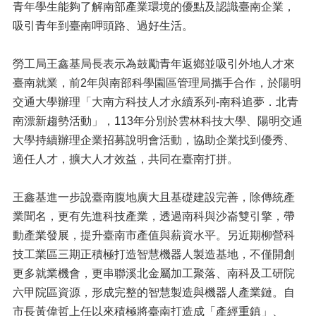
青年學生能夠了解南部產業環境的優點及認識臺南企業，
吸引青年到臺南呷頭路、過好生活。
勞工局王鑫基局長表示為鼓勵青年返鄉並吸引外地人才來
臺南就業，前2年與南部科學園區管理局攜手合作，於陽明
交通大學辦理「大南方科技人才永續系列-南科追夢．北青
南漂新趨勢活動」，113年分別於雲林科技大學、陽明交通
大學持續辦理企業招募說明會活動，協助企業找到優秀、
適任人才，擴大人才效益，共同在臺南打拼。
王鑫基進一步說臺南腹地廣大且基礎建設完善，除傳統產
業聞名，更有先進科技產業，透過南科與沙崙雙引擎，帶
動產業發展，提升臺南市產值與薪資水平。另近期柳營科
技工業區三期正積極打造智慧機器人製造基地，不僅開創
更多就業機會，更串聯溪北金屬加工聚落、南科及工研院
六甲院區資源，形成完整的智慧製造與機器人產業鏈。自
市長黃偉哲上任以來積極將臺南打造成「產經重鎮」、