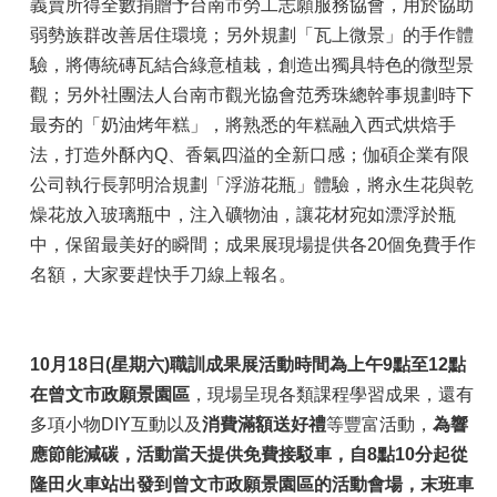
義賣所得全數捐贈予台南市勞工志願服務協會，用於協助
弱勢族群改善居住環境；另外規劃「瓦上微景」的手作體
驗，將傳統磚瓦結合綠意植栽，創造出獨具特色的微型景
觀；另外社團法人台南市觀光協會范秀珠總幹事規劃時下
最夯的「奶油烤年糕」，將熟悉的年糕融入西式烘焙手
法，打造外酥內Q、香氣四溢的全新口感；伽碩企業有限
公司執行長郭明洽規劃「浮游花瓶」體驗，將永生花與乾
燥花放入玻璃瓶中，注入礦物油，讓花材宛如漂浮於瓶
中，保留最美好的瞬間；成果展現場提供各20個免費手作
名額，大家要趕快手刀線上報名。
10
月18日(星期六)職訓成果展活動時間為上午9點至12點
在曾文市政願景園區
，現場呈現各類課程學習成果，還有
多項小物DIY互動以及
消費滿額送好禮
等豐富活動，
為響
應節能減碳，活動當天提供免費接駁車，自8點10分起從
隆田火車站出發到曾文市政願景園區的活動會場，末班車