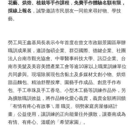
花藝、烘焙、植栽等手作課程
，
免費手作體驗名額有限，
採線上報名
，誠摯邀請市民朋友一同前來尋好物、學技
藝。
勞工局王鑫基局長表示今年首度在曾文市政願景園區舉辦
職訓成果展，邀請伽碩企業、群亞國際、德鍵企業、社團
法人台南市觀光協會、中華醫事科技大學、訊亞企業、台
南市美髮及美容美體產業工會等逾10家以上職業訓練單位
共同參與。現場除展現包含黏土及多媒材文創小物、烘焙
甜品麵包、精油舒壓按摩、園藝手作成品、創意手作布
包、手工串珠及手工香皂、小型木工藝等訓練作品外，另
為擴散職訓效益，將作品轉化愛心義賣，義賣金額將回饋
「有情有疼心有故事ㄟ厝 職災、弱勢家庭房屋修繕計
畫」公益使用，讓訓練的正向能量往外擴散，讓臺南成為
有情、有疼心、溫暖的「希望家園」。