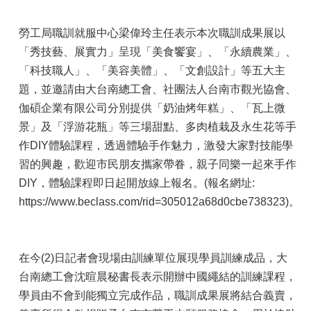
勞工局職訓就服中心梁偉玲主任表示本次職訓成果展以
「秀技藝、展實力」呈現「美食饗宴」、「永續農業」、
「科技職人」、「美容美體」、「文創設計」等五大主
題，並邀請由大台南總工會、社團法人台南市觀光協會、
伽碩企業有限公司分別提供「奶油烤年糕」、「瓦上微
景」及「浮游花瓶」等三場甜點、多肉植栽及永生花等手
作DIY體驗課程，透過體驗手作魅力，激發大家對技能學
習的興趣，歡迎市民朋友攜家帶眷，親子同樂一起來手作
DIY，體驗課程即日起開放線上報名。(報名網址:
https://www.beclass.com/rid=305012a68d0cbe738323)。
在今(2)日記者會現場由訓練單位展現學員訓練成品，大
台南總工會沈暄晨秘書長表示開辦中國繩結的訓練課程，
學員由不會到能獨立完成作品，職訓成果展將結合義賣，