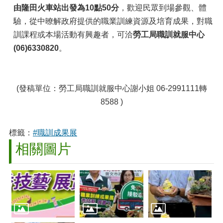
由隆田火車站出發為10點50分
，歡迎民眾到場參觀、體
驗，從中暸解政府提供的職業訓練資源及培育成果，對職
訓課程或本場活動有興趣者，可洽
勞工局職訓就服中心
(06)6330820
。
(發稿單位：勞工局職訓就服中心謝小姐 06-2991111轉
8588 )
標籤：
#職訓成果展
相關圖片