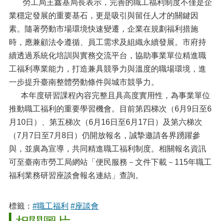
勞工局王鑫基局長表示，完善的職工福利制度不僅是企
業穩定發展的重要基石，更是吸引與留任人才的關鍵因
素。隨著勞動市場環境快速變遷，企業在規劃福利措施
時，應兼顧法令遵循、員工需求及組織永續發展。市府持
續透過系統化培訓與實務交流平台，協助事業單位精進職
工福利專業能力，打造兼具競爭力與溫度的職場環境，進
一步提升臺南整體勞動條件與城市競爭力。
本年度研習課程內容完整且具高度實用性，為事業單位
推動職工福利的重要學習機會。目前第四梯次（6月9日至6
月10日）、第五梯次（6月16日至6月17日）及第六梯次
（7月7日至7月8日）仍開放報名，誠摯邀請各界踴躍參
與，並廣為宣導，共同精進職工福利制度。相關報名資訊
可至臺南市勞工局網站「便民服務－文件下載－115年職工
福利業務研習座談會報名連結」查詢。
標籤：
#職工福利
#座談會