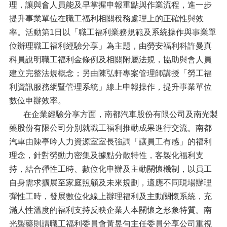
理，讓與會人員能及早掌握申報重點與作業流程，進一步
提升事業單位在職工福利相關稅務處理上的正確性與效
率。活動第1日以「職工福利業務規範及系統操作與事業單
位辦理職工福利經驗分享」為主題，由勞安福利科許曼真
科員說明職工福利金條例及相關附屬法規，協助與會人員
建立完整法規概念；另由陳弘軒專案管理師講授「勞工福
利資訊服務網暨管理系統」線上申報操作，提升事業單位
數位申辦效率。
在企業經驗分享方面，南都汽車股份有限公司及南光製
藥股份有限公司分別就職工福利推動成果進行交流。南都
汽車由陳亭吟人力資源室室長強調「讓員工有感」的福利
理念，針對勞動力密集及據點分散特性，客製化福利支
持，結合彈性工時、數位化申辦及主動關懷機制，以員工
自身需求擴展至家庭照顧及未來規劃，適應不同現場辦理
彈性工時，發展數位化線上辦理福利及主動關懷系統，充
滿人性溫度的福利支持反映企業人本關懷之形象特質。南
光製藥則請職工福利委員會黃昱勻主任委員分享公司重視