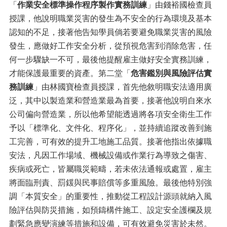
「
作業安全標準操作程序製作實務訓練
」由錢裕國檢查員
授課，他說明職業災害的發生為不安全的行為環境及基本
認知的不足，接著他告知學員倘若要避免職業災害的風險
發生，應做好工作安全分析，從預視危害到消除危害，任
何一步驟缺一不可，最後他提醒雇主做好安全實務訓練，
才能保護最重要的資產。第二堂「
危害鑑別與風險評估實
務訓練
」由林國寶檢查員授課，首先他敘明職安法適用廣
泛，其中以製造業和營造業最為首要，接著他說明自來水
公司偏向營造業，所以他希望能透過將各項安全衛生工作
予以「標準化、文件化、程序化」，並持續追蹤改善到施
工完善，可有效的提升工地施工品質。接著他指出依據職
安法，凡因工作場域、機械設備或作業行為導致之傷害、
疾病或死亡，皆屬職災範疇，若未依法通報或處置，雇主
將面臨刑責、罰鍰與民事賠償等多重風險。最後他特別強
調「本質安全」的重要性，推動從工程設計源頭就納入風
險評估與防災措施，如預鑄構件施工、設定安全護欄及規
劃緊急應變演練等措施和設備，可有效避免災害於未然。